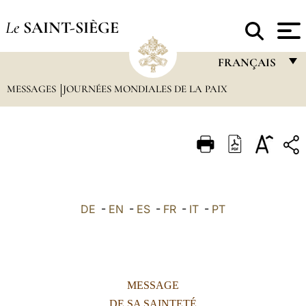
Le
SAINT-SIÈGE
FRANÇAIS
MESSAGES
JOURNÉES MONDIALES DE LA PAIX
FRANÇAIS
ENGLISH
ITALIANO
PORTUGUÊS
ESPAÑOL
DE
-
EN
-
ES
-
FR
-
IT
-
PT
DEUTSCH
POLSKI
العربيّة
MESSAGE
中文
DE SA SAINTETÉ