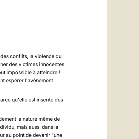
العربيّة
中文
LATINE
es conflits, la violence qui
ucher des victimes innocentes
but impossible à atteindre !
ent espérer l'avènement
arce qu'elle est inscrite dès
fondement la nature même de
dividu, mais aussi dans la
r au point de devenir "une