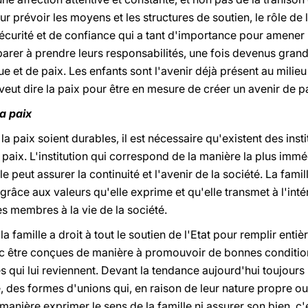
r prévoir les moyens et les structures de soutien, le rôle de 
sécurité et de confiance qui a tant d'importance pour amener l
parer à prendre leurs responsabilités, une fois devenus grand
e et de paix. Les enfants sont l'avenir déjà présent au milieu
 veut dire la paix pour être en mesure de créer un avenir de p
la paix
la paix soient durables, il est nécessaire qu'existent des inst
 paix. L'institution qui correspond de la manière la plus imméd
ule peut assurer la continuité et l'avenir de la société. La fam
 grâce aux valeurs qu'elle exprime et qu'elle transmet à l'inté
s membres à la vie de la société.
a famille a droit à tout le soutien de l'Etat pour remplir ent
nc être conçues de manière à promouvoir de bonnes conditions
es qui lui reviennent. Devant la tendance aujourd'hui toujours
e, des formes d'unions qui, en raison de leur nature propre ou 
anière exprimer le sens de la famille ni assurer son bien, c