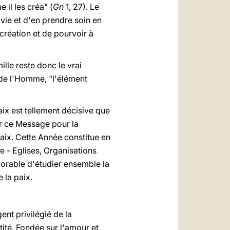
e il les créa" (
Gn
1, 27). Le
ie et d'en prendre soin en
création et de pourvoir à
lle reste donc le vrai
s de l'Homme, "l'élément
aix est tellement décisive que
er ce Message pour la
 paix. Cette Année constitue en
le - Eglises, Organisations
vorable d'étudier ensemble la
 la paix.
nt privilégié de la
tité. Fondée sur l'amour et