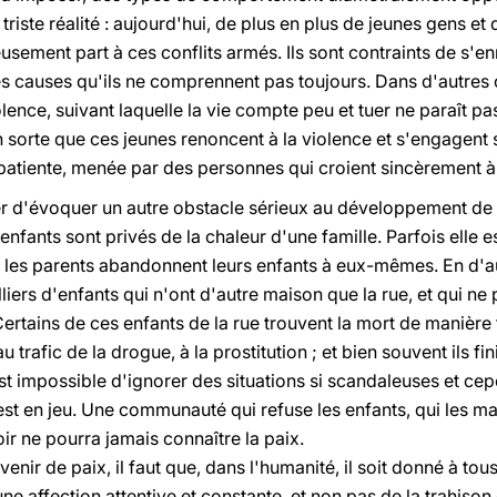
riste réalité : aujourd'hui, de plus en plus de jeunes gens et 
sement part à ces conflits armés. Ils sont contraints de s'en
s causes qu'ils ne comprennent pas toujours. Dans d'autres c
olence, suivant laquelle la vie compte peu et tuer ne paraît pas 
n sorte que ces jeunes renoncent à la violence et s'engagent s
atiente, menée par des personnes qui croient sincèrement à 
er d'évoquer un autre obstacle sérieux au développement de l
nfants sont privés de la chaleur d'une famille. Parfois elle 
, les parents abandonnent leurs enfants à eux-mêmes. En d'aut
illiers d'enfants qui n'ont d'autre maison que la rue, et qui 
rtains de ces enfants de la rue trouvent la mort de manière 
 trafic de la drogue, à la prostitution ; et bien souvent ils fi
 est impossible d'ignorer des situations si scandaleuses et ce
st en jeu. Une communauté qui refuse les enfants, qui les ma
ir ne pourra jamais connaître la paix.
enir de paix, il faut que, dans l'humanité, il soit donné à tous 
ne affection attentive et constante, et non pas de la trahison o