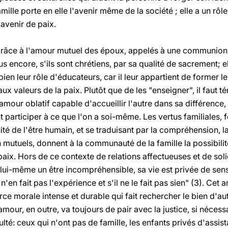
mille porte en elle l'avenir même de la société ; elle a un rôle
avenir de paix.
grâce à l'amour mutuel des époux, appelés à une communion de
s encore, s'ils sont chrétiens, par sa qualité de sacrement; el
bien leur rôle d'éducateurs, car il leur appartient de former l
aux valeurs de la paix. Plutôt que de les "enseigner", il faut
 l'amour oblatif capable d'accueillir l'autre dans sa différenc
nt participer à ce que l'on a soi-même. Les vertus familiales,
nité de l'être humain, et se traduisant par la compréhension, l
mutuels, donnent à la communauté de la famille la possibilit
paix. Hors de ce contexte de relations affectueuses et de soli
ui-même un être incompréhensible, sa vie est privée de sens s
il n'en fait pas l'expérience et s'il ne le fait pas sien" (3). Cet
rce morale intense et durable qui fait rechercher le bien d'a
amour, en outre, va toujours de pair avec la justice, si nécessai
ulté: ceux qui n'ont pas de famille, les enfants privés d'assist