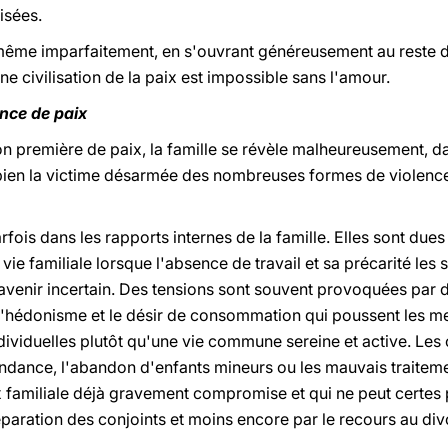
isées.
 même imparfaitement, en s'ouvrant généreusement au reste de
ne civilisation de la paix est impossible sans l'amour.
ence de paix
n première de paix, la famille se révèle malheureusement, da
 bien la victime désarmée des nombreuses formes de violence 
fois dans les rapports internes de la famille. Elles sont dues
vie familiale lorsque l'absence de travail et sa précarité les 
avenir incertain. Des tensions sont souvent provoquées par
hédonisme et le désir de consommation qui poussent les me
dividuelles plutôt qu'une vie commune sereine et active. Les c
ndance, l'abandon d'enfants mineurs ou les mauvais traitemen
 familiale déjà gravement compromise et qui ne peut certes pa
paration des conjoints et moins encore par le recours au divo