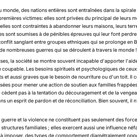
monde, des nations entières sont entraînées dans la spirale 
premières victimes: elles sont privées du principal de leurs m
elles sont contraintes à abandonner leurs maisons, leurs terre
lles sont soumises à de pénibles épreuves qui leur font perd
 conflit sanglant entre groupes ethniques qui se prolonge en
i de nombreuses guerres qui se déroulent à travers le monde !
ses, la société se montre souvent incapable d'apporter l'aid
e coupable. Les besoins spirituels et psychologiques de ceux 
s et aussi graves que le besoin de nourriture ou d'un toit. Il 
isées pour mener une action de soutien aux familles frappée
ne cèdent pas à la tentation du découragement et de la vengea
s un esprit de pardon et de réconciliation. Bien souvent, il
la guerre et la violence ne constituent pas seulement des forc
 structures familiales ; elles exercent aussi une influence néfas
 à imposer, des types de comportement diamétralement opposé