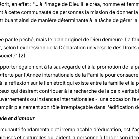
 écrit, en effet : "... à l'image de Dieu il le créa, homme et femm
t à cette communauté de personnes la mission de donner la v
tribuant ainsi de manière déterminante à la tâche de gérer la 
e par le péché, mais le plan originel de Dieu demeure. La fami
t, selon l'expression de la Déclaration universelle des Droit
ociété" (2).
apporter également à la sauvegarde et à la promotion de la p
 offerte par l'Année internationale de la Famille pour consacr
la réflexion sur le lien étroit qui existe entre la famille et la
s ceux qui désirent contribuer à la recherche de la paix véritab
ouvernements ou Instances internationales -, une occasion fa
emplir pleinement son rôle irremplaçable dans l'édification de
vie et d'amour
mmunauté fondamentale et irremplaçable d'éducation, est l'age
ieuses et culturelles qui aident la personne à forger son iden