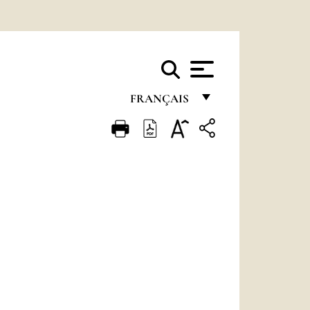
FRANÇAIS
FRANÇAIS
ENGLISH
ITALIANO
PORTUGUÊS
ESPAÑOL
DEUTSCH
POLSKI