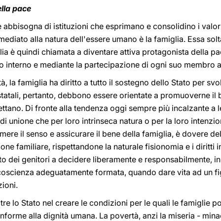
ella pace
 abbisogna di istituzioni che esprimano e consolidino i valori
diato alla natura dell'essere umano è la famiglia. Essa soltan
lia è quindi chiamata a diventare attiva protagonista della pa
o interno e mediante la partecipazione di ogni suo membro all
à, la famiglia ha diritto a tutto il sostegno dello Stato per s
statali, pertanto, debbono essere orientate a promuoverne il
ettano. Di fronte alla tendenza oggi sempre più incalzante a l
i unione che per loro intrinseca natura o per la loro intenzio
re il senso e assicurare il bene della famiglia, è dovere de
one familiare, rispettandone la naturale fisionomia e i diritti in
itto dei genitori a decidere liberamente e responsabilmente, in
o coscienza adeguatamente formata, quando dare vita ad un fi
ioni.
ltre lo Stato nel creare le condizioni per le quali le famiglie
nforme alla dignità umana. La povertà, anzi la miseria - minac