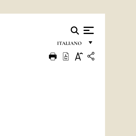
ITALIANO
FRANÇAIS
ENGLISH
ITALIANO
PORTUGUÊS
ESPAÑOL
DEUTSCH
POLSKI