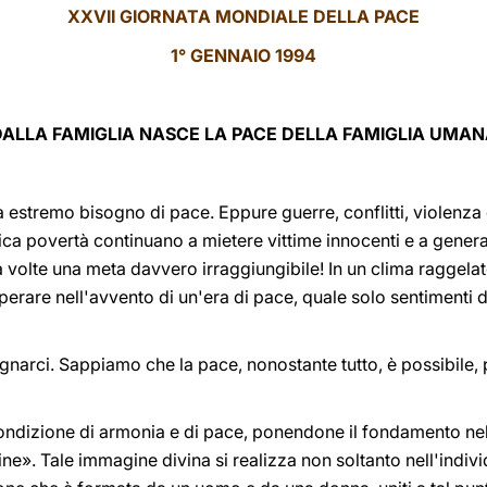
XXVII GIORNATA MONDIALE DELLA PACE
1° GENNAIO 1994
DALLA FAMIGLIA NASCE LA PACE DELLA FAMIGLIA UMAN
a estremo bisogno di pace. Eppure guerre, conflitti, violenza 
ica povertà continuano a mietere vittime innocenti e a generare
 volte una meta davvero irraggiungibile! In un clima raggelato
erare nell'avvento di un'era di pace, quale solo sentimenti d
arci. Sappiamo che la pace, nonostante tutto, è possibile, pe
condizione di armonia e di pace, ponendone il fondamento nel
e». Tale immagine divina si realizza non soltanto nell'indivi