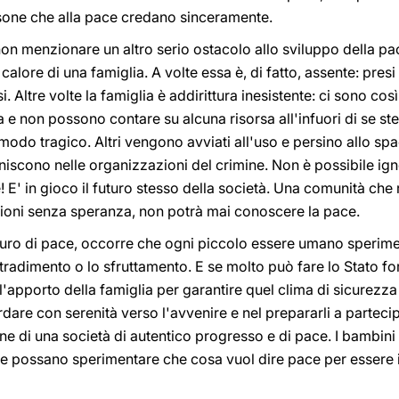
one che alla pace credano sinceramente.
n menzionare un altro serio ostacolo allo sviluppo della pace
alore di una famiglia. A volte essa è, di fatto, assente: presi da
i. Altre volte la famiglia è addirittura inesistente: ci sono co
 e non possono contare su alcuna risorsa all'infuori di se ste
modo tragico. Altri vengono avviati all'uso e persino allo spa
iniscono nelle organizzazioni del crimine. Non è possibile ign
 E' in gioco il futuro stesso della società. Una comunità che ri
azioni senza speranza, non potrà mai conoscere la pace.
turo di pace, occorre che ogni piccolo essere umano speriment
tradimento o lo sfruttamento. E se molto può fare lo Stato fo
 l'apporto della famiglia per garantire quel clima di sicurezza 
uardare con serenità verso l'avvenire e nel prepararli a parte
one di una società di autentico progresso e di pace. I bambini 
e possano sperimentare che cosa vuol dire pace per essere i