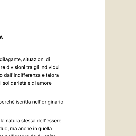
العربيّة
中文
LATINE
A
dilagante, situazioni di
 divisioni tra gli individui
 dall'indifferenza e talora
i solidarietà e di amore
rché iscritta nell'originario
la natura stessa dell'essere
duo, ma anche in quella