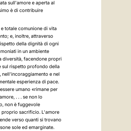
data sull'amore e aperta al
simo è di contribuire
 e totale comunione di vita
to; e, inoltre, attraverso
spetto della dignità di ogni
timoniati in un ambiente
ua diversità, facendone propri
 sul rispetto profondo della
, nell'incoraggiamento e nel
amentale esperienza di pace.
, l'essere umano «rimane per
more, . . . se non lo
ro, non è fuggevole
 proprio sacrificio. L'amore
tende verso quanti si trovano
persone sole ed emarginate.