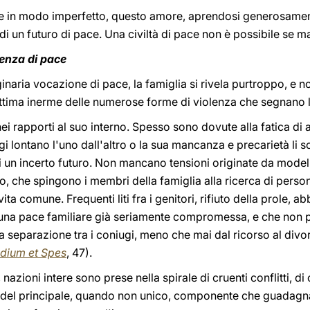
se in modo imperfetto, questo amore, aprendosi generosamente
 di un futuro di pace. Una civiltà di pace non è possibile se 
senza di pace
ginaria vocazione di pace, la famiglia si rivela purtroppo, e n
ittima inerme delle numerose forme di violenza che segnano l
 nei rapporti al suo interno. Spesso sono dovute alla fatica di 
gi lontano l'uno dall'altro o la sua mancanza e precarietà li so
i un incerto futuro. Non mancano tensioni originate da model
 che spingono i membri della famiglia alla ricerca di persona
ta comune. Frequenti liti fra i genitori, rifiuto della prole, 
di una pace familiare già seriamente compromessa, e che non p
a separazione tra i coniugi, meno che mai dal ricorso al divo
dium et Spes
, 47).
 nazioni intere sono prese nella spirale di cruenti conflitti, di
e del principale, quando non unico, componente che guadagna