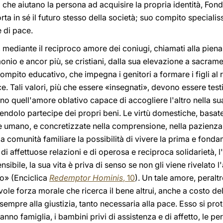
ali che aiutano la persona ad acquisire la propria identità, Fon
orta in sé il futuro stesso della società; suo compito specialis
 di pace.
o, mediante il reciproco amore dei coniugi, chiamati alla piena
nio e ancor più, se cristiani, dalla sua elevazione a sacramen
mpito educativo, che impegna i genitori a formare i figli al ri
ce. Tali valori, più che essere «insegnati», devono essere tes
erno quell'amore oblativo capace di accogliere l'altro nella s
dendolo partecipe dei propri beni. Le virtù domestiche, basate
ere umano, e concretizzate nella comprensione, nella pazienza
 comunità familiare la possibilità di vivere la prima e fond
o di affettuose relazioni e di operosa e reciproca solidarietà
ibile, la sua vita è priva di senso se non gli viene rivelato l'a
io» (Enciclica
Redemptor Hominis
, 10
). Un tale amore, peralt
le forza morale che ricerca il bene altrui, anche a costo del
sempre alla giustizia, tanto necessaria alla pace. Esso si pro
hanno famiglia, i bambini privi di assistenza e di affetto, le 