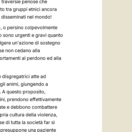
 traversie penose che
to tra gruppi etnici ancora
a disseminati nel mondo!
uto, o persino colpevolmente
mato sono urgenti e gravi quanto
olgere un'azione di sostegno
sse non cedano alla
ortamenti al perdono ed alla
 disgregatrici atte ad
ugli animi, giungendo a
 A questo proposito,
ini, prendono effettivamente
armate e debbono combattere
ria cultura della violenza,
di tutta la società far sì
to presuppone una paziente