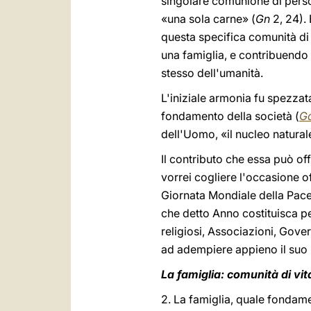
singolare comunione di perso
«una sola carne» (
Gn
2, 24). 
questa specifica comunità di 
una famiglia, e contribuendo 
stesso dell'umanità.
L'iniziale armonia fu spezzata
fondamento della società (
Ga
dell'Uomo, «il nucleo naturale
Il contributo che essa può of
vorrei cogliere l'occasione o
Giornata Mondiale della Pace, 
che detto Anno costituisca pe
religiosi, Associazioni, Gover
ad adempiere appieno il suo i
La famiglia: comunità di vit
2. La famiglia, quale fondamen