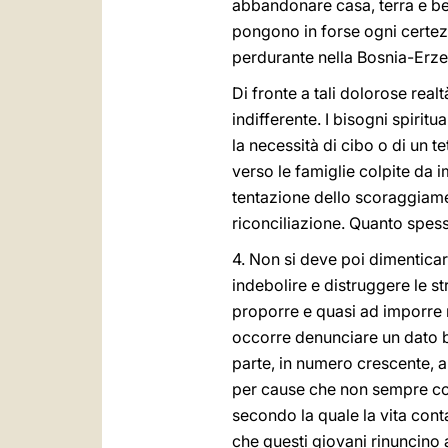
abbandonare casa, terra e be
pongono in forse ogni certezz
perdurante nella Bosnia-Erzeg
Di fronte a tali dolorose real
indifferente. I bisogni spiritu
la necessità di cibo o di un 
verso le famiglie colpite da 
tentazione dello scoraggiame
riconciliazione. Quanto spess
4. Non si deve poi dimenticar
indebolire e distruggere le st
proporre e quasi ad imporre
occorre denunciare un dato b
parte, in numero crescente, a
per cause che non sempre comp
secondo la quale la vita cont
che questi giovani rinuncino