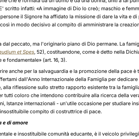
ne che è formata da un uomo e da una donna, uniti a tal pun
E' scritto infatti: «A immagine di Dio lo creò; maschio e femmi
persone il Signore ha affidato la missione di dare la vita e
così in modo decisivo al compito di amministrare la creazion
 dal peccato, ma l'originario piano di Dio permane. La famigli
udium et Spes
, 52), costituendone, come è detto nella Dichia
 e fondamentale» (art. 16, 3).
frire anche per la salvaguardia e la promozione della pace è
ffertami dall'Anno Internazionale della Famiglia per dedicar
alla riflessione sullo stretto rapporto esistente tra la famigli
r tutti coloro che intendono contribuire alla ricerca della ve
ni, Istanze internazionali - un'utile occasione per studiare i
nsostituibile compito di costruttrice di pace.
a e di amore
tale e insostituibile comunità educante, è il veicolo privileg