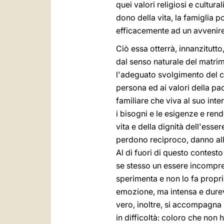
quei valori religiosi e cultur
dono della vita, la famiglia p
efficacemente ad un avvenire
Ciò essa otterrà, innanzitutt
dal senso naturale del matrimo
l'adeguato svolgimento del co
persona ed ai valori della pa
familiare che viva al suo int
i bisogni e le esigenze e ren
vita e della dignità dell'ess
perdono reciproco, danno alla
Al di fuori di questo contest
se stesso un essere incomprens
sperimenta e non lo fa propr
emozione, ma intensa e durevo
vero, inoltre, si accompagna 
in difficoltà: coloro che non 