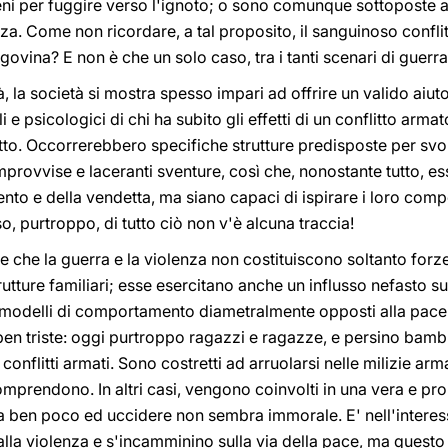
ni per fuggire verso l'ignoto; o sono comunque sottoposte a
a. Come non ricordare, a tal proposito, il sanguinoso conflit
ovina? E non è che un solo caso, tra i tanti scenari di guerr
tà, la società si mostra spesso impari ad offrire un valido ai
ali e psicologici di chi ha subito gli effetti di un conflitto ar
tetto. Occorrerebbero specifiche strutture predisposte per sv
improvvise e laceranti sventure, così che, nonostante tutto, e
nto e della vendetta, ma siano capaci di ispirare i loro comp
o, purtroppo, di tutto ciò non v'è alcuna traccia!
e che la guerra e la violenza non costituiscono soltanto forze
rutture familiari; esse esercitano anche un influsso nefasto s
 modelli di comportamento diametralmente opposti alla pace.
en triste: oggi purtroppo ragazzi e ragazze, e persino bamb
 conflitti armati. Sono costretti ad arruolarsi nelle milizie 
rendono. In altri casi, vengono coinvolti in una vera e prop
a ben poco ed uccidere non sembra immorale. E' nell'interesse 
 alla violenza e s'incamminino sulla via della pace, ma ques