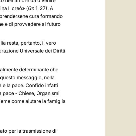
to nell'amore da divenire
na li creò» (
Gn
1, 27). A
 di prendersene cura formando
e e di provvedere al futuro
a resta, pertanto, il vero
razione Universale dei Diritti
 talmente determinante che
e questo messaggio, nella
a e la pace. Confido infatti
ra pace - Chiese, Organismi
nsieme come aiutare la famiglia
iato per la trasmissione di