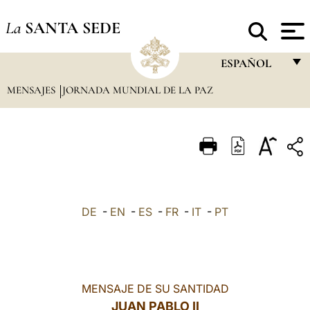
La
SANTA SEDE
ESPAÑOL
MENSAJES
JORNADA MUNDIAL DE LA PAZ
FRANÇAIS
ENGLISH
ITALIANO
PORTUGUÊS
ESPAÑOL
DE
-
EN
-
ES
-
FR
-
IT
-
PT
DEUTSCH
POLSKI
العربيّة
MENSAJE DE SU SANTIDAD
JUAN PABLO II
中文