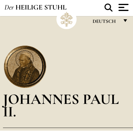
Der
HEILIGE STUHL
DEUTSCH
FRANÇAIS
ENGLISH
ITALIANO
PORTUGUÊS
ESPAÑOL
DEUTSCH
JOHANNES PAUL
POLSKI
II.
العربيّة
中文