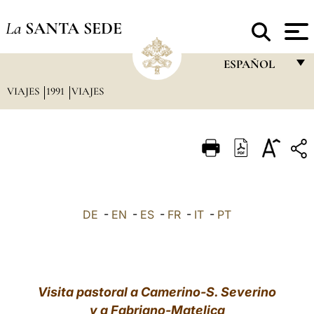
La
SANTA SEDE
ESPAÑOL
VIAJES
1991
VIAJES
FRANÇAIS
ENGLISH
ITALIANO
PORTUGUÊS
ESPAÑOL
DE
-
EN
-
ES
-
FR
-
IT
-
PT
DEUTSCH
POLSKI
العربيّة
Visita pastoral a Camerino-S. Severino
y a Fabriano-Matelica
中文