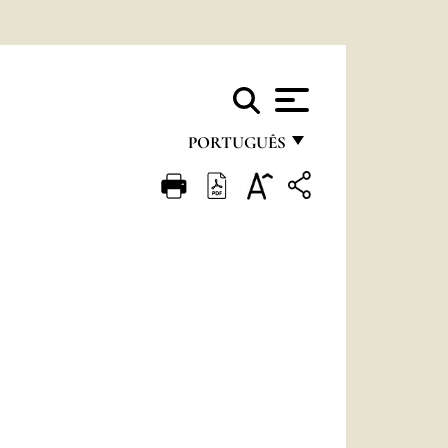
PORTUGUÊS
FRANÇAIS
ENGLISH
ITALIANO
PORTUGUÊS
ESPAÑOL
DEUTSCH
POLSKI