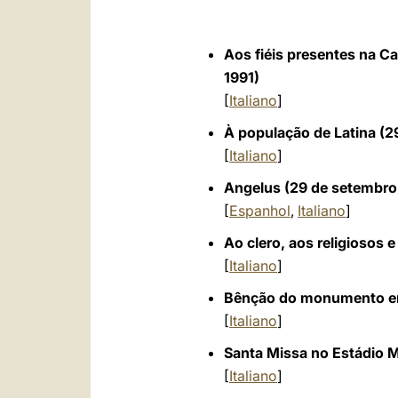
Aos fiéis presentes na C
1991)
[
Italiano
]
À população de Latina (2
[
Italiano
]
Angelus (29 de setembro
[
Espanhol
,
Italiano
]
Ao clero, aos religiosos 
[
Italiano
]
Bênção do monumento em 
[
Italiano
]
Santa Missa no Estádio M
[
Italiano
]