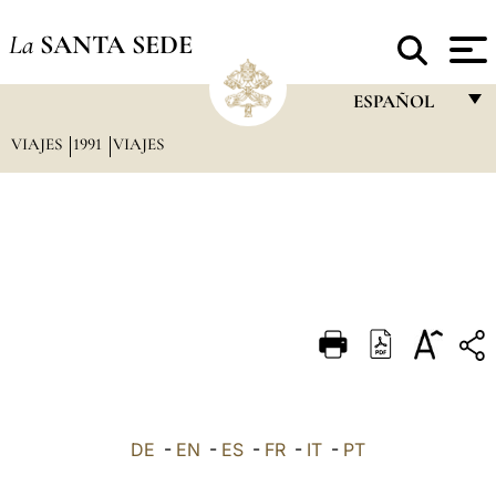
La
SANTA SEDE
ESPAÑOL
VIAJES
1991
VIAJES
FRANÇAIS
ENGLISH
ITALIANO
PORTUGUÊS
ESPAÑOL
DEUTSCH
POLSKI
العربيّة
DE
-
EN
-
ES
-
FR
-
IT
-
PT
中文