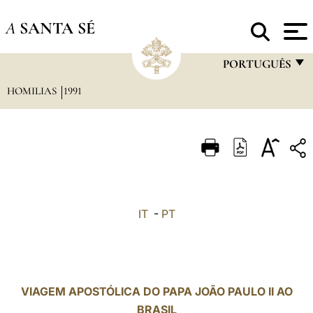
A
SANTA SÉ
PORTUGUÊS
HOMILIAS
1991
FRANÇAIS
ENGLISH
ITALIANO
PORTUGUÊS
ESPAÑOL
IT
-
PT
DEUTSCH
POLSKI
العربيّة
VIAGEM APOSTÓLICA DO PAPA JOÃO PAULO II AO
BRASIL
中文