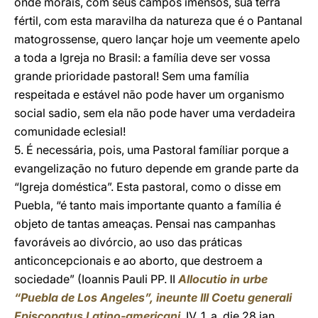
onde morais, com seus campos imensos, sua terra
fértil, com esta maravilha da natureza que é o Pantanal
matogrossense, quero lançar hoje um veemente apelo
a toda a Igreja no Brasil: a família deve ser vossa
grande prioridade pastoral! Sem uma família
respeitada e estável não pode haver um organismo
social sadio, sem ela não pode haver uma verdadeira
comunidade eclesial!
5. É necessária, pois, uma Pastoral famíliar porque a
evangelização no futuro depende em grande parte da
“Igreja doméstica”. Esta pastoral, como o disse em
Puebla, “é tanto mais importante quanto a família é
objeto de tantas ameaças. Pensai nas campanhas
favoráveis ao divórcio, ao uso das práticas
anticoncepcionais e ao aborto, que destroem a
sociedade” (Ioannis Pauli PP. II
Allocutio in urbe
“Puebla de Los Angeles”, ineunte III Coetu generali
Episcopatus Latino-americani
, IV, 1, a, die 28 ian.