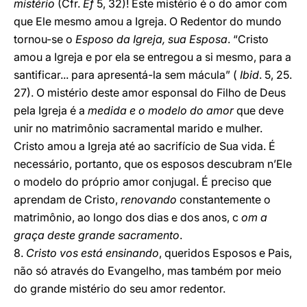
mistério
(Cfr.
Ef
5, 32)! Este mistério é o do amor com
que Ele mesmo amou a Igreja. O Redentor do mundo
tornou-se o
Esposo da Igreja, sua Esposa
. “Cristo
amou a Igreja e por ela se entregou a si mesmo, para a
santificar... para apresentá-la sem mácula” (
Ibid
. 5, 25.
27). O mistério deste amor esponsal do Filho de Deus
pela Igreja é a
medida e o modelo do amor
que deve
unir no matrimônio sacramental marido e mulher.
Cristo amou a Igreja até ao sacrifício de Sua vida. É
necessário, portanto, que os esposos descubram n’Ele
o modelo do próprio amor conjugal. É preciso que
aprendam de Cristo,
renovando
constantemente o
matrimônio, ao longo dos dias e dos anos, c
om a
graça deste grande sacramento
.
8.
Cristo vos está ensinando
, queridos Esposos e Pais,
não só através do Evangelho, mas também por meio
do grande mistério do seu amor redentor.