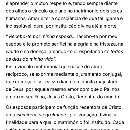
e aprender o mútuo respeito e, tendo sempre diante
dos olhos o vínculo que une no matrimônio dois seres
humanos. Amar é ter a consciência de que tal ligame é
indissolúvel, dura, por instituição divina até a morte.
“
Recebo-te por minha esposa
... recebo-te por meu
esposo e te prometo ser fiel na alegria e na tristeza, na
saúde e na doença, amando-te e respeitando-te
todos
os dias da minha vida
”.
Eis o vínculo matrimonial que nasce do amor
recíproco, se exprime mediante o juramento conjugal,
que começa e se realiza diante da infinita majestade
de Deus, por aquele mesmo amor com que o Pai nos
amou no seu Filho, Jesus Cristo, Redentor do mundo!
Os esposos participam da função redentora de Cristo,
ao
assumirem integralmente
, por vocação divina, a
finalidade para a qual o matrimônio foi instituído. Cada
união nasce pelo pacto entre um casal, mas com um