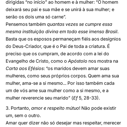
dirigidas “no início” ao homem e à mulher: “O homem
deixará seu pai e sua mãe e se unirá à sua mulher; e
serão os dois uma só carne”.
Pensemos também
quantas vezes se cumpre essa
mesma instituição divina em todo esse imenso Brasil
.
Basta que os esposos permaneçam fiéis aos desígnios
do Deus-Criador, que é o Pai de toda a criatura. É
preciso que os cumpram, de acordo com a lei do
Evangelho de Cristo, como o
Apóstolo
nos mostra na
Carta aos Efésios
: “os maridos devem amar suas
mulheres, como seus próprios corpos. Quem ama sua
mulher, ama-se a si mesmo... Por isso também cada
um de vós ame sua mulher como a si mesmo, e a
mulher reverencie seu marido” (
Ef
5, 28-33).
3. Portanto,
amor e respeito mútuo
! Não pode existir
um, sem o outro.
Amar quer dizer não só desejar mas respeitar, merecer