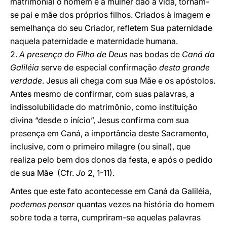
matrimonial o homem e a mulher dão a vida, tornam-
se pai e mãe dos próprios filhos. Criados à imagem e
semelhança do seu Criador, refletem Sua paternidade
naquela paternidade e maternidade humana.
2.
A presença do Filho de Deus
nas bodas de
Caná da
Galiléia
serve de especial confirmação
desta grande
verdade
. Jesus ali chega com sua Mãe e os apóstolos.
Antes mesmo de confirmar, com suas palavras, a
indissolubilidade do matrimônio, como instituição
divina “desde o início”, Jesus confirma com sua
presença em Caná, a importância deste Sacramento,
inclusive, com o primeiro milagre (ou sinal), que
realiza pelo bem dos donos da festa, e após o pedido
de sua Mãe (Cfr.
Jo
2, 1-11).
Antes que este fato acontecesse em Caná da Galiléia,
podemos pensar
quantas vezes na história do homem
sobre toda a terra, cumpriram-se aquelas palavras