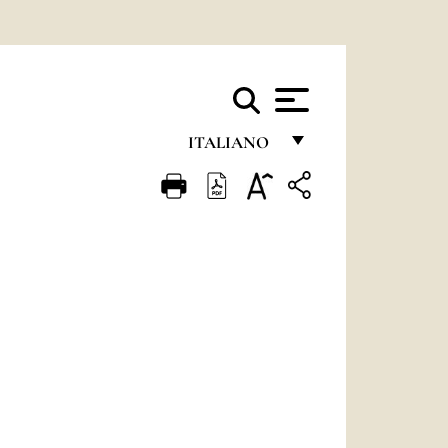
ITALIANO
FRANÇAIS
ENGLISH
ITALIANO
PORTUGUÊS
ESPAÑOL
DEUTSCH
POLSKI