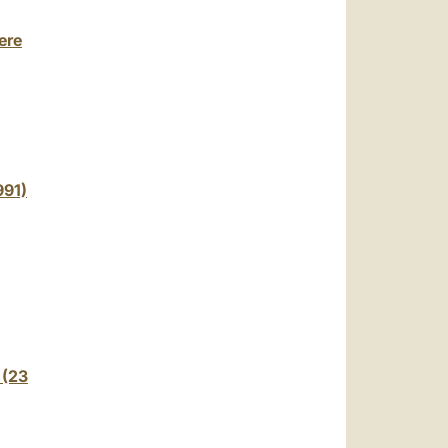
iere
991)
 (23