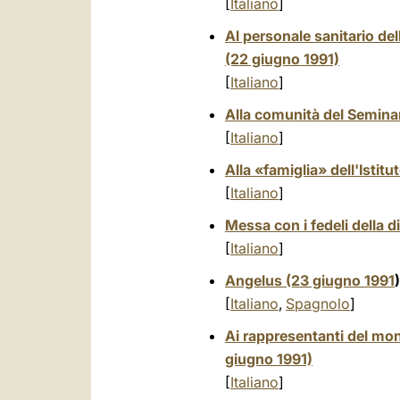
[
Italiano
]
Al personale sanitario del
(22 giugno 1991)
[
Italiano
]
Alla comunità del Semina
[
Italiano
]
Alla «famiglia» dell'Isti
[
Italiano
]
Messa con i fedeli della 
[
Italiano
]
Angelus (23 giugno 1991
)
[
Italiano
,
Spagnolo
]
Ai rappresentanti del mon
giugno 1991)
[
Italiano
]