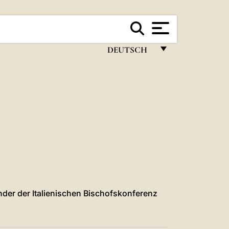
DEUTSCH
FRANÇAIS
ENGLISH
ITALIANO
PORTUGUÊS
ESPAÑOL
DEUTSCH
POLSKI
nder der Italienischen Bischofskonferenz
العربيّة