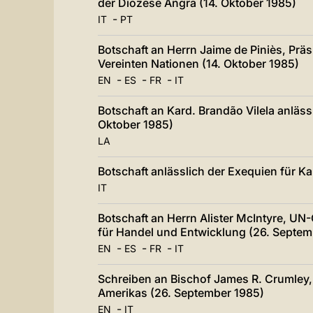
der Diözese Angra (14. Oktober 1985)
-
IT
PT
Botschaft an Herrn Jaime de Piniès, Prä
Vereinten Nationen (14. Oktober 1985)
-
-
-
EN
ES
FR
IT
Botschaft an Kard. Brandão Vilela anläss
Oktober 1985)
LA
Botschaft anlässlich der Exequien für K
IT
Botschaft an Herrn Alister McIntyre, UN-
für Handel und Entwicklung (26. Septem
-
-
-
EN
ES
FR
IT
Schreiben an Bischof James R. Crumley, 
Amerikas (26. September 1985)
-
EN
IT