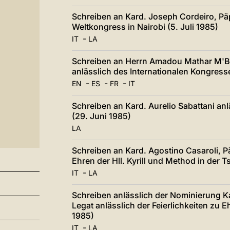
Schreiben an Kard. Joseph Cordeiro, Päp
Weltkongress in Nairobi (5. Juli 1985)
-
IT
LA
Schreiben an Herrn Amadou Mathar M'B
anlässlich des Internationalen Kongresse
-
-
-
EN
ES
FR
IT
Schreiben an Kard. Aurelio Sabattani anl
(29. Juni 1985)
LA
Schreiben an Kard. Agostino Casaroli, Pä
Ehren der Hll. Kyrill und Method in der 
-
IT
LA
Schreiben anlässlich der Nominierung K
Legat anlässlich der Feierlichkeiten zu E
1985)
-
IT
LA