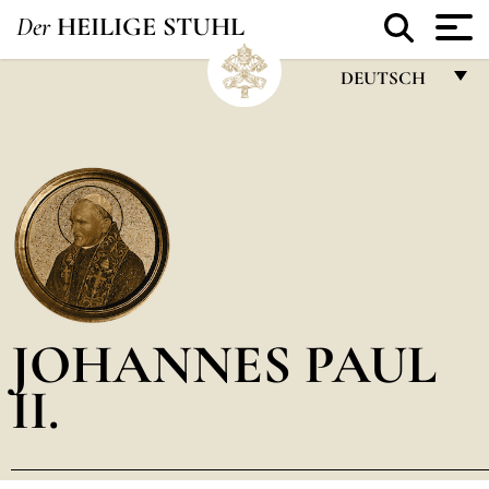
Der
HEILIGE STUHL
DEUTSCH
FRANÇAIS
ENGLISH
ITALIANO
PORTUGUÊS
ESPAÑOL
DEUTSCH
JOHANNES PAUL
POLSKI
II.
العربيّة
中文