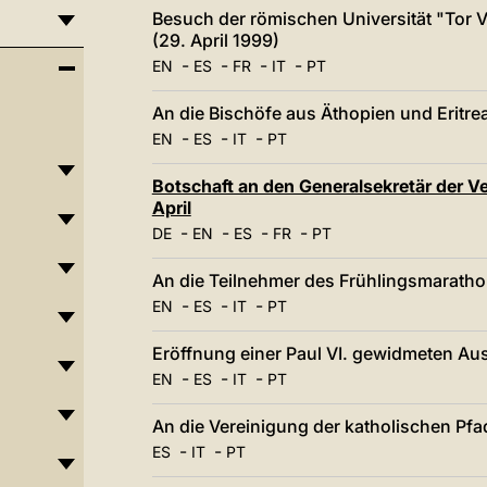
Besuch der römischen Universität "Tor 
(29. April 1999)
-
-
-
-
EN
ES
FR
IT
PT
An die Bischöfe aus Äthopien und Eritrea
-
-
-
EN
ES
IT
PT
Botschaft an den Generalsekretär der V
April
-
-
-
-
DE
EN
ES
FR
PT
An die Teilnehmer des Frühlingsmarathon
-
-
-
EN
ES
IT
PT
Eröffnung einer Paul VI. gewidmeten Auss
-
-
-
EN
ES
IT
PT
An die Vereinigung der katholischen Pfadf
-
-
ES
IT
PT