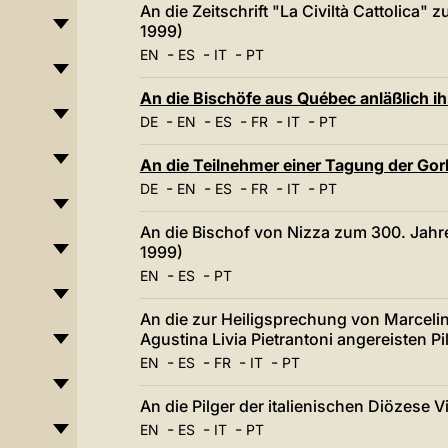
An die Zeitschrift "La Civiltà Cattolica"
1999)
-
-
-
EN
ES
IT
PT
An die Bischöfe aus Québec anläßlich ih
-
-
-
-
-
DE
EN
ES
FR
IT
PT
An die Teilnehmer einer Tagung der Gor
-
-
-
-
-
DE
EN
ES
FR
IT
PT
An die Bischof von Nizza zum 300. Jahre
1999)
-
-
EN
ES
PT
An die zur Heiligsprechung von Marcel
Agustina Livia Pietrantoni angereisten Pil
-
-
-
-
EN
ES
FR
IT
PT
An die Pilger der italienischen Diözese V
-
-
-
EN
ES
IT
PT