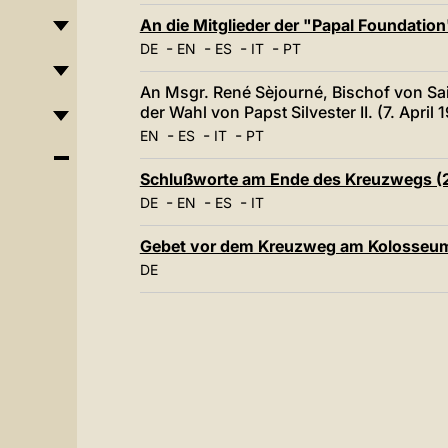
An die Mitglieder der "Papal Foundation"
-
-
-
-
DE
EN
ES
IT
PT
An Msgr. René Sèjourné, Bischof von Sai
der Wahl von Papst Silvester II. (7. April 
-
-
-
EN
ES
IT
PT
Schlußworte am Ende des Kreuzwegs (2.
-
-
-
DE
EN
ES
IT
Gebet vor dem Kreuzweg am Kolosseum 
DE