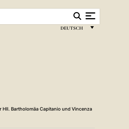
DEUTSCH
FRANÇAIS
ENGLISH
ITALIANO
PORTUGUÊS
ESPAÑOL
DEUTSCH
POLSKI
r Hll. Bartholomäa Capitanio und Vincenza
العربيّة