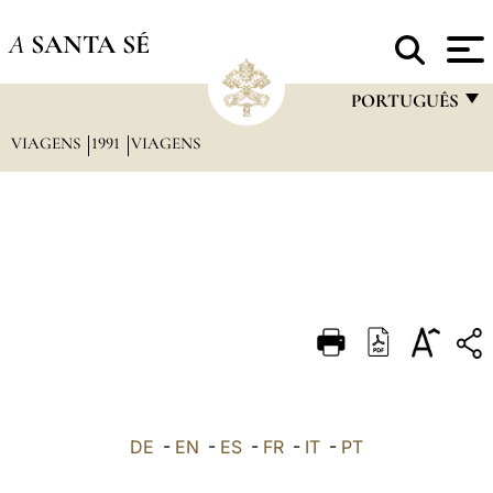
A
SANTA SÉ
PORTUGUÊS
VIAGENS
1991
VIAGENS
FRANÇAIS
ENGLISH
ITALIANO
PORTUGUÊS
ESPAÑOL
DEUTSCH
POLSKI
العربيّة
DE
-
EN
-
ES
-
FR
-
IT
-
PT
中文