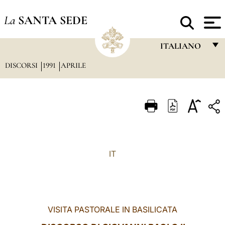
La
SANTA SEDE
ITALIANO
DISCORSI
1991
APRILE
FRANÇAIS
ENGLISH
ITALIANO
PORTUGUÊS
ESPAÑOL
IT
DEUTSCH
POLSKI
العربيّة
VISITA PASTORALE IN BASILICATA
中文