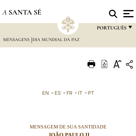
A
SANTA SÉ
PORTUGUÊS
MENSAGENS
DIA MUNDIAL DA PAZ
FRANÇAIS
ENGLISH
ITALIANO
PORTUGUÊS
ESPAÑOL
EN
-
ES
-
FR
-
IT
-
PT
DEUTSCH
POLSKI
العربيّة
MENSAGEM DE SUA SANTIDADE
中文
JOÃO PAULO II