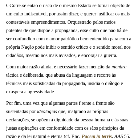
CCorre-se então o risco de o mesmo Estado se tornar objecto de
um culto indiscutível, por assim dizer, e querer justificar os mais
contestáveis empreendimentos. Orquestrado pelos meios
potentes de que dispõe a propaganda, esse culto que não há-de
ser confundido com o amor patriótico bem entendido para com a
própria Nação pode inibir o sentido crítico e o sentido moral nos
cidadãos, mesmo nos mais avisados, e encorajar a guerra.
Com maior razão ainda, é necessário fazer menção da
mentira
táctica e deliberada, que abusa da linguagem
e recorre às
técnicas mais sofisticadas da propaganda, insidia o diálogo e
exaspera a agressividade.
Por fim, uma vez que algumas partes f rente a frente são
sustentadas por
ideologias
que, malgrado as próprias
declarações, se opõem à dignidade da pessoa humana e às suas
justas aspirações em conformidade com os sãos princípios da
razão e da lei natural e eterna (cf. Enc.
Pacem in terris
,
AAS
55,