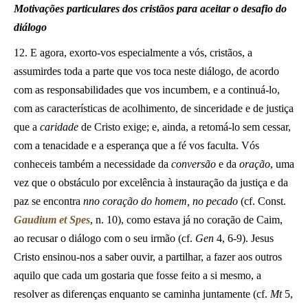
Motivações particulares dos cristãos para aceitar o desafio do
diálogo
12. E agora, exorto-vos especialmente a vós, cristãos, a
assumirdes toda a parte que vos toca neste diálogo, de acordo
com as responsabilidades que vos incumbem, e a continuá-lo,
com as características de acolhimento, de sinceridade e de justiça
que a
caridade
de Cristo exige; e, ainda, a retomá-lo sem cessar,
com a tenacidade e a esperança que a fé vos faculta. Vós
conheceis também a necessidade da
conversão
e da
oração
, uma
vez que o obstáculo por excelência à instauração da justiça e da
paz se encontra
nno coração do homem, no pecado
(cf. Const.
Gaudium et Spes
, n. 10), como estava já no coração de Caim,
ao recusar o diálogo com o seu irmão (cf.
Gen
4, 6-9). Jesus
Cristo ensinou-nos a saber ouvir, a partilhar, a fazer aos outros
aquilo que cada um gostaria que fosse feito a si mesmo, a
resolver as diferenças enquanto se caminha juntamente (cf.
Mt
5,