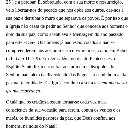
25 ) e a perdoar. E, sobretudo, com a sua morte e ressurreição,
veio libertar-nos do pecado que nos opõe aos outros, dar-nos a
sua paz e derrubar o muro que separava os povos. É por isso que
a Igreja não cessa de pedir ao Senhor que conceda aos homens o
dom da sua paz, como acentuava a Mensagem do ano passado
para este «Dia». Os homens já não estão votados a não se
compreenderem uns aos outros e a dividirem-se, como em Babel
( cf .
Gen
11, 7-9). Em Jerusalém, no dia do Pentecostes, o
Espírito
Santo fez reencontrar aos primeiros discípulos do
Senhor, para além da diversidade das línguas, o caminho real da
paz na fraternidade. E a Igreja continua a ser a
testemunha desta
grande esperança
.
Oxalá que os cristãos possam tornar-se cada vez mais
conscientes da sua vocação para serem, contra os ventos e as
marés, os humildes pastores da paz, que Deus confiou aos
homens, na noite do Natal!