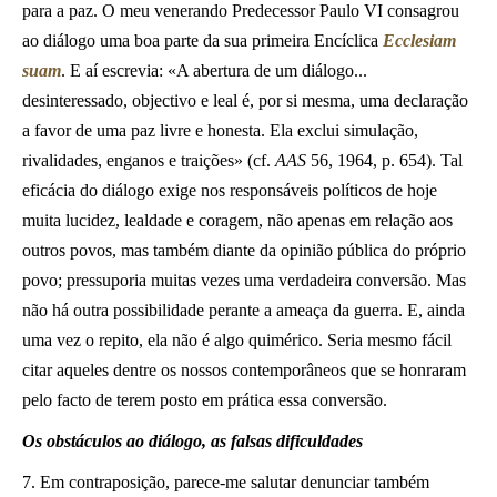
para a paz. O meu venerando Predecessor Paulo VI consagrou
ao diálogo uma boa parte da sua primeira Encíclica
Ecclesiam
suam
. E aí escrevia: «A abertura de um diálogo...
desinteressado, objectivo e leal é, por si mesma, uma declaração
a favor de uma paz livre e honesta. Ela exclui simulação,
rivalidades, enganos e traições» (cf.
AAS
56, 1964, p. 654). Tal
eficácia do diálogo exige nos responsáveis políticos de hoje
muita lucidez, lealdade e coragem, não apenas em relação aos
outros povos, mas também diante da opinião pública do próprio
povo; pressuporia muitas vezes uma verdadeira conversão. Mas
não há outra possibilidade perante a ameaça da guerra. E, ainda
uma vez o repito, ela não é algo quimérico. Seria mesmo fácil
citar aqueles dentre os nossos contemporâneos que se honraram
pelo facto de terem posto em prática essa conversão.
Os obstáculos ao diálogo, as falsas dificuldades
7. Em contraposição, parece-me salutar denunciar também