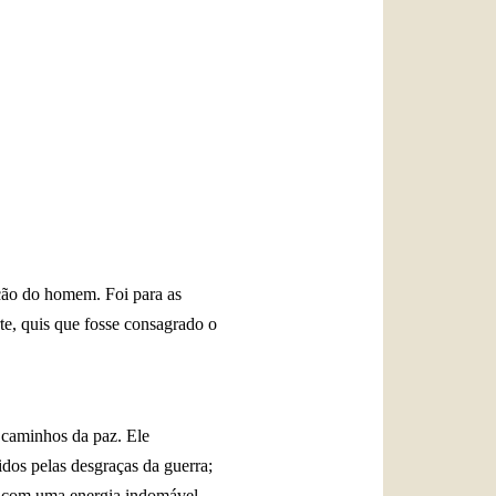
العربيّة
中文
LATINE
ção do homem. Foi para as
te, quis que fosse consagrado o
 caminhos da paz. Ele
dos pelas desgraças da guerra;
a, com uma energia indomável.