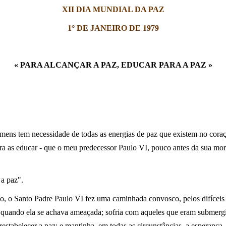
XII DIA MUNDIAL DA PAZ
1° DE JANEIRO DE 1979
« PARA ALCANÇAR A PAZ, EDUCAR PARA A PAZ »
omens tem necessidade de todas as energias de paz que existem no cora
para as educar - que o meu predecessor Paulo VI, pouco antes da sua mor
 a paz".
do, o Santo Padre Paulo VI fez uma caminhada convosco, pelos difíceis
 quando ela se achava ameaçada; sofria com aqueles que eram submergi
 restabelecer a paz; e mantinha, em todas as circunstâncias, a esperanç