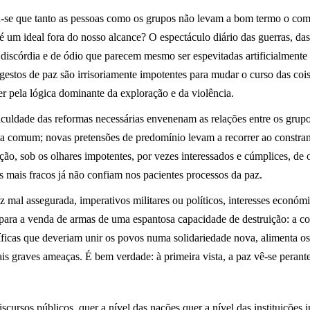
e que tanto as pessoas como os grupos não levam a bom termo o compor
é um ideal fora do nosso alcance? O espectáculo diário das guerras, das
 discórdia e de ódio que parecem mesmo ser espevitadas artificialmente
gestos de paz são irrisoriamente impotentes para mudar o curso das c
er pela lógica dominante da exploração e da violência.
ficuldade das reformas necessárias envenenam as relações entre os gru
ia comum; novas pretensões de predomínio levam a recorrer ao constra
ção, sob os olhares impotentes, por vezes interessados e cúmplices, de 
s mais fracos já não confiam nos pacientes processos da paz.
z mal assegurada, imperativos militares ou políticos, interesses econó
u para a venda de armas de uma espantosa capacidade de destruição: a c
cíficas que deveriam unir os povos numa solidariedade nova, alimenta os
s graves ameaças. É bem verdade: à primeira vista, a paz vê-se perante
scursos públicos, quer a nível das nações quer a nível das instituições i