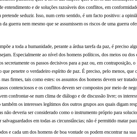
 de entendimento e de soluções razoáveis dos conflitos, em conformidad
u pretende seduzir. Isso, num certo sentido, é um facto positivo: a opini
gia da guerra nem mesmo que se assumissem os riscos de uma guerra ofe
impõe a toda a humanidade, perante a árdua tarefa da paz, é preciso al
 sejam. Especialmente ao nível dos homens políticos, dos meios ou dos
s secretamente os passos decisivos para a paz ou, em contraposição, o
rio que penetre o verdadeiro espírito de paz. É preciso, pelo menos, q
s mas firmes, tais como estes: os assuntos dos homens devem ser trata
 casos contenciosos e os conflitos devem ser compostos por meio de neg
vem confrontar-se num clima de diálogo e de discussão livre; os interes
também os interesses legítimos dos outros grupos aos quais digam resp
 não deveria ser considerado como o instrumento próprio para soluciona
r
salvaguardados em todas as circunstâncias; não é permitido matar pa
todos e cada um dos homens de boa vontade os podem encontrar na sua p