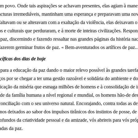
 um povo. Onde tais aspirações se achavam presentes, elas agiam à ma
fracturas irremediáveis, mantinham uma esperança e preparavam uma nov
faltavam ou se alteravam com a exaltação da violência, elas deixavam o
 e culturais que perduraram, e à morte de inteiras civilizações. Respo
paz, discernindo e fazendo ressaltar nas grandes páginas da história n
 fazerem germinar frutos de paz. « Bem-aventurados os artífices de paz...
cíficas dos dias de hoje
e para a educação da paz dando o maior relevo possível às grandes taref
os por se chegar a ter uma gestão razoável e solidária do ambiente e 
icação da miséria que esmaga milhões de homens e à consolidação de in
de da família humana a nível regional e mundial, os homens hão-de des
econciliação com o seu universo natural. Encorajando, contra todas as 
os deixados ao sabor dos impulsos tirânicos dos instintos de posse, 
ofundos da criatividade pessoal e da amizade, vós abrireis para vós pró
adas da paz.