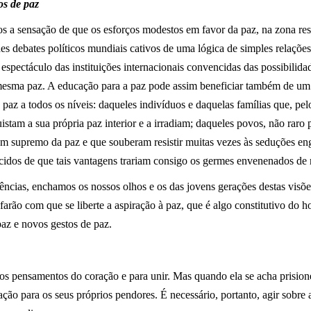
os de paz
uos a sensação de que os esforços modestos em favor da paz, na zona res
s debates políticos mundiais cativos de uma lógica de simples relações 
 espectáculo das instituições internacionais convencidas das possibili
esma paz. A educação para a paz pode assim beneficiar também de um
e paz a todos os níveis: daqueles indivíduos e daquelas famílias que, pe
istam a sua própria paz interior e a irradiam; daqueles povos, não raro
em supremo da paz e que souberam resistir muitas vezes às seduções en
cidos de que tais vantagens trariam consigo os germes envenenados de 
ências, enchamos os nossos olhos e os das jovens gerações destas visõe
 farão com que se liberte a aspiração à paz, que é algo constitutivo do
az e novos gestos de paz.
 os pensamentos do coração e para unir. Mas quando ela se acha prision
ração para os seus próprios pendores. É necessário, portanto, agir sobre