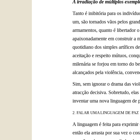
A irradiação de múltiplos exempl
Tanto é inibitória para os indivíd
um, são tornados vãos pelos grande
armamentos, quanto é libertador o
apaixonadamente em construir a m
quotidiano dos simples artífices d
aceitação e respeito mútuos, conqu
milenária se forjou em torno do b
alcançados pela violência, conven
Sim, sem ignorar o drama das viol
atracção decisiva. Sobretudo, elas
inventar uma nova linguagem de p
2. FALAR UMA LINGUAGEM DE PAZ
A linguagem é feita para exprimir
então ela arrasta por sua vez o co