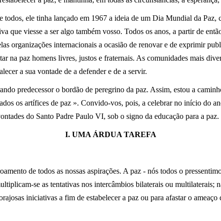
 todos, ele tinha lançado em 1967 a ideia de um Dia Mundial da Paz, 
tiva que viesse a ser algo também vosso. Todos os anos, a partir de en
las organizações internacionais a ocasião de renovar e de exprimir pub
itar na paz homens livres, justos e fraternais. As comunidades mais dive
alecer a sua vontade de a defender e de a servir.
ndo predecessor o bordão de peregrino da paz. Assim, estou a caminh
os os artífices de paz ». Convido-vos, pois, a celebrar no início do 
ontades do Santo Padre Paulo VI, sob o signo da educação para a paz.
I. UMA ÁRDUA TAREFA
oamento de todos as nossas aspirações. A paz - nós todos o pressentimos 
ultiplicam-se as tentativas nos intercâmbios bilaterais ou multilaterais; 
ajosas iniciativas a fim de estabelecer a paz ou para afastar o ameaço