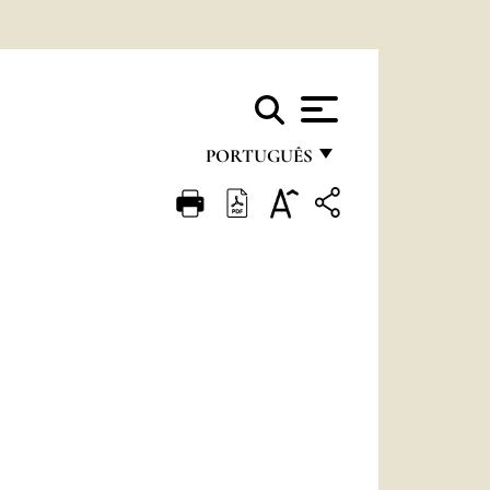
PORTUGUÊS
FRANÇAIS
ENGLISH
ITALIANO
PORTUGUÊS
ESPAÑOL
DEUTSCH
POLSKI