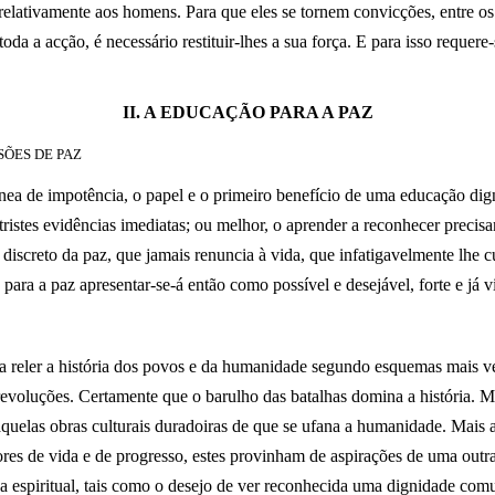
lativamente aos homens. Para que eles se tornem convicções, entre os 
da a acção, é necessário restituir-lhes a sua força. E para isso requere
II. A EDUCAÇÃO PARA A PAZ
SÕES DE PAZ
nea de impotência, o papel e o primeiro benefício de uma educação dign
tristes evidências imediatas; ou melhor, o aprender a reconhecer precis
discreto da paz, que jamais renuncia à vida, que infatigavelmente lhe c
ara a paz apresentar-se-á então como possível e desejável, forte e já vi
a reler a história dos povos e da humanidade segundo esquemas mais v
evoluções. Certamente que o barulho das batalhas domina a história. 
aquelas obras culturais duradoiras de que se ufana a humanidade. Mais 
tores de vida e de progresso, estes provinham de aspirações de uma outr
eza espiritual, tais como o desejo de ver reconhecida uma dignidade co