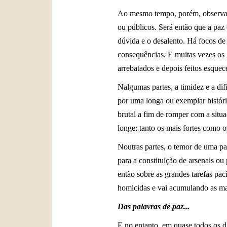
Ao mesmo tempo, porém, observa-s
ou públicos. Será então que a paz 
dúvida e o desalento. Há focos de
consequências. E muitas vezes os 
arrebatados e depois feitos esquec
Nalgumas partes, a timidez e a di
por uma longa ou exemplar histór
brutal a fim de romper com a situa
longe; tanto os mais fortes como o
Noutras partes, o temor de uma pa
para a constituição de arsenais o
então sobre as grandes tarefas pa
homicidas e vai acumulando as mai
Das palavras de paz...
E no entanto, em quase todos os di