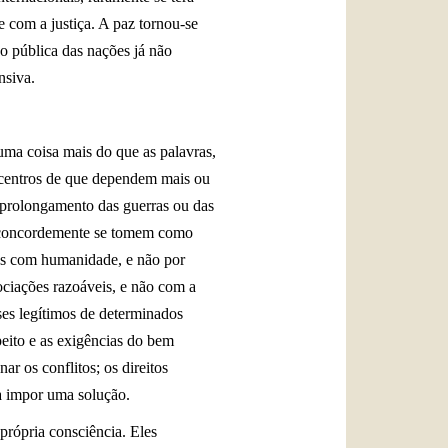
e com a justiça. A paz tornou-se
ão pública das nações já não
nsiva.
guma coisa mais do que as palavras,
 centros de que dependem mais ou
 prolongamento das guerras ou das
ue concordemente se tomem como
dos com humanidade, e não por
ociações razoáveis, e não com a
ses legítimos de determinados
eito e as exigências do bem
r os conflitos; os direitos
ra impor uma solução.
rópria consciência. Eles