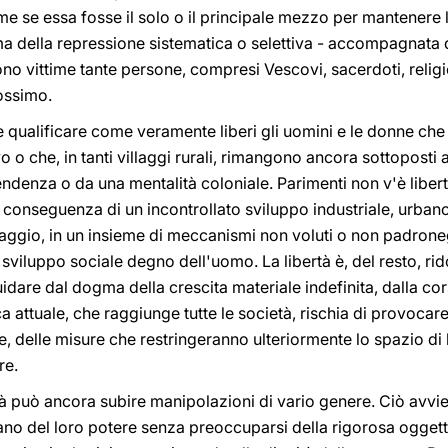
 come se essa fosse il solo o il principale mezzo per mantenere
ma della repressione sistematica o selettiva - accompagnata d
sono vittime tante persone, compresi Vescovi, sacerdoti, religiosi
ossimo.
ile qualificare come veramente liberi gli uomini e le donne ch
o che, in tanti villaggi rurali, rimangono ancora sottoposti a
endenza o da una mentalità coloniale. Parimenti non v'è libert
 conseguenza di un incontrollato sviluppo industriale, urban
aggio, in un insieme di meccanismi non voluti o non padroneg
sviluppo sociale degno dell'uomo. La libertà è, del resto, ri
uidare dal dogma della crescita materiale indefinita, dalla cor
 attuale, che raggiunge tutte le società, rischia di provoca
e, delle misure che restringeranno ulteriormente lo spazio di l
re.
bertà può ancora subire manipolazioni di vario genere. Ciò avv
o del loro potere senza preoccuparsi della rigorosa oggetti