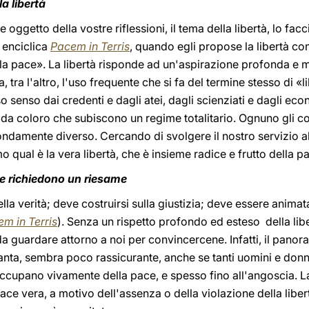
la libertà
e oggetto della vostre riflessioni, il tema della libertà, lo facc
 enciclica
Pacem in Terris
, quando egli propose la libertà com
lla pace». La libertà risponde ad un'aspirazione profonda e 
tra l'altro, l'uso frequente che si fa del termine stesso di «
 senso dai credenti e dagli atei, dagli scienziati e dagli ec
 da coloro che subiscono un regime totalitario. Ognuno gli c
ondamente diverso. Cercando di svolgere il nostro servizio al
ual è la vera libertà, che è insieme radice e frutto della p
e richiedono un riesame
lla verità; deve costruirsi sulla giustizia; deve essere animat
m in Terris
). Senza un rispetto profondo ed esteso della libe
guardare attorno a noi per convincercene. Infatti, il panora
ttanta, sembra poco rassicurante, anche se tanti uomini e donne
eoccupano vivamente della pace, e spesso fino all'angoscia. L
ace vera, a motivo dell'assenza o della violazione della liber