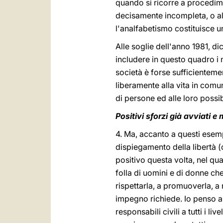
quando si ricorre a procedimen
decisamente incompleta, o alme
l'analfabetismo costituisce u
Alle soglie dell'anno 1981, d
includere in questo quadro i no
società è forse sufficientemen
liberamente alla vita in comu
di persone ed alle loro possib
Positivi sforzi già avviati e 
4. Ma, accanto a questi esemp
dispiegamento della libertà (
positivo questa volta, nel qu
folla di uomini e di donne ch
rispettarla, a promuoverla, a 
impegno richiede. Io penso a t
responsabili civili a tutti i l