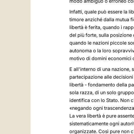
modo ambiguo o erroneo con 
Infatti, quale può essere la li
timore anziché dalla mutua f
libertà è ferita, quando i rapp
del più forte, sulla posizione 
quando le nazioni piccole sono
autonoma o la loro sopravvive
motivo di domini economici o f
E all'interno di una nazione, s
partecipazione alle decisioni 
libertà - fondamento della pac
sola razza, di un solo gruppo
identifica con lo Stato. Non c
«negando ogni trascendenza al
La vera libertà è pure assent
sistematicamente ogni autorit
organizzate. Così pure non c'