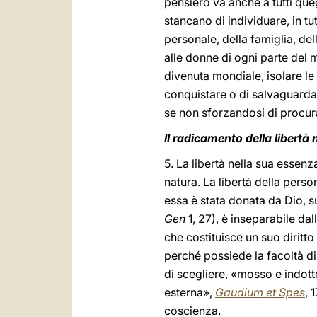
pensiero va anche a tutti que
stancano di individuare, in tutt
personale, della famiglia, del
alle donne di ogni parte del m
divenuta mondiale, isolare le l
conquistare o di salvaguardar
se non sforzandosi di procura
Il radicamento della libertà
5. La libertà nella sua essen
natura. La libertà della perso
essa è stata donata da Dio, s
Gen
1, 27), è inseparabile dal
che costituisce un suo dirit
perché possiede la facoltà di
di scegliere, «mosso e indot
esterna»,
Gaudium et Spes
, 
coscienza.