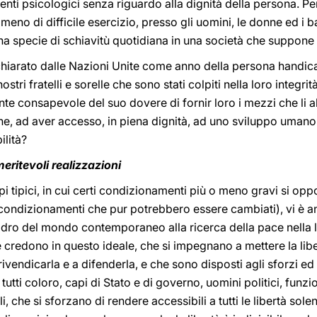
ti psicologici senza riguardo alla dignità della persona. Per 
no di difficile esercizio, presso gli uomini, le donne ed i ba
na specie di schiavitù quotidiana in una società che suppone l
ichiarato dalle Nazioni Unite come anno della persona handic
stri fratelli e sorelle che sono stati colpiti nella loro integrità
te consapevole del suo dovere di fornir loro i mezzi che li ab
ne, ad aver accesso, in piena dignità, ad uno sviluppo umano c
ilità?
meritevoli realizzazioni
i tipici, in cui certi condizionamenti più o meno gravi si op
condizionamenti che pur potrebbero essere cambiati), vi è an
adro del mondo contemporaneo alla ricerca della pace nella l
e credono in questo ideale, che si impegnano a mettere la liber
rivendicarla e a difenderla, e che sono disposti agli sforzi ed
utti coloro, capi di Stato e di governo, uomini politici, funzio
ivelli, che si sforzano di rendere accessibili a tutti le libertà s