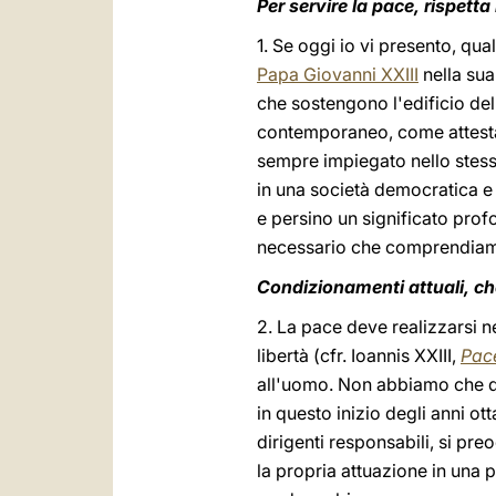
Per servire la pace, rispetta 
1. Se oggi io vi presento, qual
Papa Giovanni XXIII
nella sua
che sostengono l'edificio de
contemporaneo, come attesta, 
sempre impiegato nello stesso
in una società democratica e
e persino un significato prof
necessario che comprendiamo q
Condizionamenti attuali, ch
2. La pace deve realizzarsi ne
libertà (cfr. Ioannis XXIII,
Pace
all'uomo. Non abbiamo che da 
in questo inizio degli anni o
dirigenti responsabili, si pr
la propria attuazione in una p