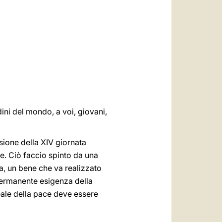
العربيّة
中文
LATINE
tadini del mondo, a voi, giovani,
asione della XIV giornata
ce. Ciò faccio spinto da una
a, un bene che va realizzato
permanente esigenza della
deale della pace deve essere