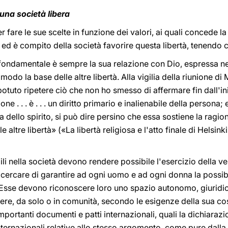
una società libera
fare le sue scelte in funzione dei valori, ai quali concede la
, ed è compito della società favorire questa libertà, tenendo
più fondamentale è sempre la sua relazione con Dio, espressa ne
l modo la base delle altre libertà. Alla vigilia della riunione di
tuto ripetere ciò che non ho smesso di affermare fin dall'in
one . . . è . . . un diritto primario e inalienabile della persona;
ma dello spirito, si può dire persino che essa sostiene la ragi
 altre libertà» («La libertà religiosa e l'atto finale di Helsink
i nella società devono rendere possibile l'esercizio della vera
cercare di garantire ad ogni uomo e ad ogni donna la possibi
 Esse devono riconoscere loro uno spazio autonomo, giuridic
e, da solo o in comunità, secondo le esigenze della sua cosc
mportanti documenti e patti internazionali, quali la dichiarazio
ternazionali relative allo stesso argomento, come pure dalla