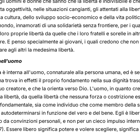
gli uomini e donne che sanno che la libertà è indivisibile e c
a oggettività, nelle situazioni cangianti, gli attentati alla libe
la cultura, dello sviluppo socio-economico e della vita politi
ondo, innamorati di una solidarietà senza frontiere, per i qual
oro proprie libertà da quelle che i loro fratelli e sorelle in alt
e. E penso specialmente ai giovani, i quali credono che non s
re agli altri la medesima libertà.
 nell'uomo
za è interna all'uomo, connaturale alla persona umana, ed è se
na trova in effetti il proprio fondamento nella sua dignità tr
uo creatore, e che la orienta verso Dio. L'uomo, in quanto cr
la libertà, da quella libertà che nessuna forza o costrizione e
to fondamentale, sia come individuo che come membro della s
 autodeterminarsi in funzione del vero e del bene. Egli è libe
to da convinzioni personali, e non per un cieco impulso inte
17). Essere libero significa potere e volere scegliere, signifi