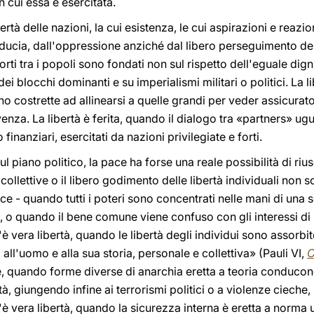
cui essa è esercitata.
bertà delle nazioni, la cui esistenza, le cui aspirazioni e reaz
iducia, dall'oppressione anziché dal libero perseguimento d
orti tra i popoli sono fondati non sul rispetto dell'eguale dign
dei blocchi dominanti e su imperialismi militari o politici. La li
 costrette ad allinearsi a quelle grandi per veder assicurato i
nza. La libertà è ferita, quando il dialogo tra «partners» ugu
inanziari, esercitati da nazioni privilegiate e forti.
ul piano politico, la pace ha forse una reale possibilità di riu
collettive o il libero godimento delle libertà individuali non 
e - quando tutti i poteri sono concentrati nelle mani di una s
, o quando il bene comune viene confuso con gli interessi di u
'è vera libertà, quando le libertà degli individui sono assorbite
l'uomo e alla sua storia, personale e collettiva» (Pauli VI,
O
e, quando forme diverse di anarchia eretta a teoria conducono
à, giungendo infine ai terrorismi politici o a violenze cieche
è vera libertà, quando la sicurezza interna è eretta a norma