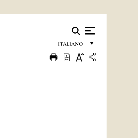
ITALIANO
FRANÇAIS
ENGLISH
ITALIANO
PORTUGUÊS
ESPAÑOL
DEUTSCH
POLSKI