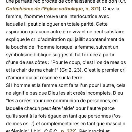
une parfaite réciprocité de connaissance et de don (Cf.
Catéchisme de l'Eglise catholique
, n. 371
). Chez la
femme, l'homme trouve une interlocutrice avec
laquelle il peut dialoguer en totale parité. Cette
aspiration qu'aucun autre être vivant ne peut satisfaire
explique le cri d'admiration qui jaillit spontanément de
la bouche de l'homme lorsque la femme, suivant un
symbolisme biblique suggestif, fut formée à partir
d'une de ses côtes : "Pour le coup, c'est l'os de mes os
et la chair de ma chair !" (
Gn
2, 23). C'est le premier cri
d'amour qui ait résonné sur la terre !
Si l'homme et la femme sont faits l'un pour l'autre, cela
ne signifie pas que Dieu les ait créés incomplets. Dieu
"les a créés pour une communion de personnes, en
laquelle chacun peut être 'aide' pour l'autre parce
qu'ils sont à la fois égaux en tant que personnes ('os
de mes os...') et complémentaires en tant que masculin
et féminin" (Ibid.,
C.E.C.
, n. 372
). Réciprocité et