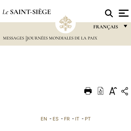
Le
SAINT-SIÈGE
FRANÇAIS
MESSAGES
JOURNÉES MONDIALES DE LA PAIX
FRANÇAIS
ENGLISH
ITALIANO
PORTUGUÊS
ESPAÑOL
DEUTSCH
POLSKI
العربيّة
EN
-
ES
-
FR
-
IT
-
PT
中文