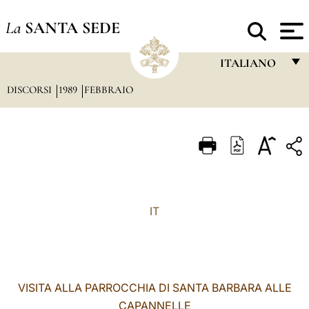
La
SANTA SEDE
ITALIANO
DISCORSI
1989
FEBBRAIO
FRANÇAIS
ENGLISH
ITALIANO
PORTUGUÊS
ESPAÑOL
IT
DEUTSCH
POLSKI
العربيّة
VISITA ALLA PARROCCHIA DI SANTA BARBARA ALLE
CAPANNELLE
中文