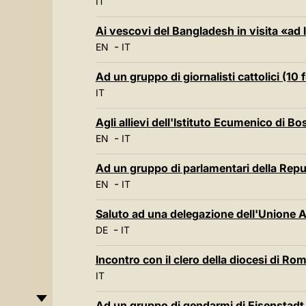
IT
Ai vescovi del Bangladesh in visita «ad
-
EN
IT
Ad un gruppo di giornalisti cattolici (10
IT
Agli allievi dell'Istituto Ecumenico di B
-
EN
IT
Ad un gruppo di parlamentari della Repu
-
EN
IT
Saluto ad una delegazione dell'Unione Ag
-
DE
IT
Incontro con il clero della diocesi di Ro
IT
Ad un gruppo di gendarmi di Eisenstadt 