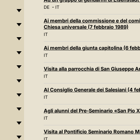
-
DE
IT
Ai membri della commissione e del comit
Chiesa universale (7 febbraio 1989)
IT
Ai membri della giunta capitolina (6 feb
IT
Visita alla parrocchia di San Giuseppe A
IT
Al Consiglio Generale dei Salesiani (4 f
IT
Agli alunni del Pre-Seminario «San Pio X
IT
Visita al Pontificio Seminario Romano M
IT