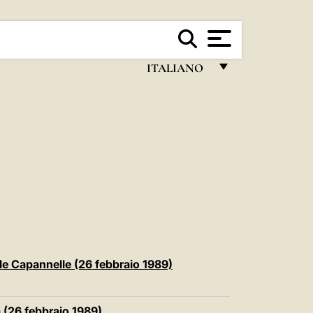
ITALIANO
FRANÇAIS
ENGLISH
ITALIANO
PORTUGUÊS
ESPAÑOL
DEUTSCH
POLSKI
lle Capannelle (26 febbraio 1989)
العربيّة
 (26 febbraio 1989)