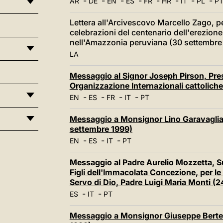
-
-
-
-
-
-
-
-
AR
DE
EN
ES
FR
HR
IT
PL
P
Lettera all'Arcivescovo Marcello Zago, pe
celebrazioni del centenario dell'erezione
nell'Amazzonia peruviana (30 settembre
LA
Messaggio al Signor Joseph Pirson, Pres
Organizzazione Internazionali cattolich
-
-
-
-
EN
ES
FR
IT
PT
Messaggio a Monsignor Lino Garavaglia
settembre 1999)
-
-
-
EN
ES
IT
PT
Messaggio al Padre Aurelio Mozzetta, S
Figli dell'Immacolata Concezione, per le
Servo di Dio, Padre Luigi Maria Monti (
-
-
ES
IT
PT
Messaggio a Monsignor Giuseppe Bertell