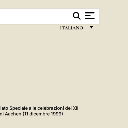
ITALIANO
FRANÇAIS
ENGLISH
ITALIANO
PORTUGUÊS
ESPAÑOL
DEUTSCH
POLSKI
iato Speciale alle celebrazioni del XII
di Aachen (11 dicembre 1999)
العربيّة