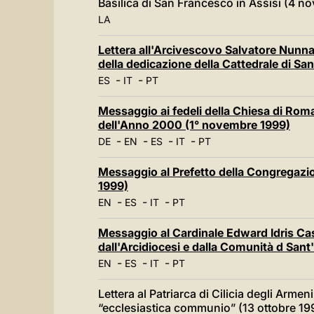
Basilica di San Francesco in Assisi (4 
LA
Lettera all'Arcivescovo Salvatore Nunnari
della dedicazione della Cattedrale di S
-
-
ES
IT
PT
Messaggio ai fedeli della Chiesa di Rom
dell'Anno 2000 (1° novembre 1999)
-
-
-
-
DE
EN
ES
IT
PT
Messaggio al Prefetto della Congregazio
1999)
-
-
-
EN
ES
IT
PT
Messaggio al Cardinale Edward Idris Ca
dall'Arcidiocesi e dalla Comunità d San
-
-
-
EN
ES
IT
PT
Lettera al Patriarca di Cilicia degli Armeni
“ecclesiastica communio” (13 ottobre 19