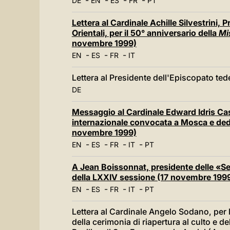
-
-
-
-
DE
EN
ES
FR
PT
Lettera al Cardinale Achille Silvestrini,
Orientali, per il 50° anniversario della
Mi
novembre 1999)
-
-
-
EN
ES
FR
IT
Lettera al Presidente dell'Episcopato t
DE
Messaggio al Cardinale Edward Idris Ca
internazionale convocata a Mosca e dedi
novembre 1999)
-
-
-
-
EN
ES
FR
IT
PT
A Jean Boissonnat, presidente delle «Set
della LXXIV sessione (17 novembre 199
-
-
-
-
EN
ES
FR
IT
PT
Lettera al Cardinale Angelo Sodano, per 
della cerimonia di riapertura al culto e d