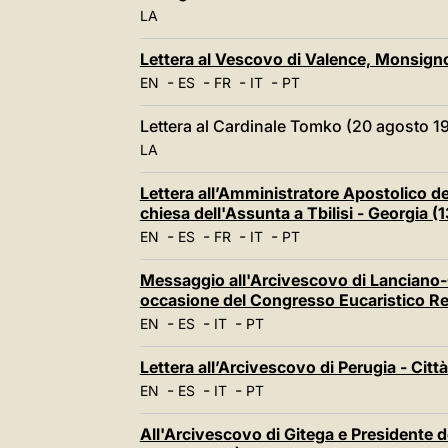
LA
Lettera al Vescovo di Valence, Monsign
-
-
-
-
EN
ES
FR
IT
PT
Lettera al Cardinale Tomko (20 agosto 1
LA
Lettera all’Amministratore Apostolico de
chiesa dell'Assunta a Tbilisi - Georgia (
-
-
-
-
EN
ES
FR
IT
PT
Messaggio all'Arcivescovo di Lanciano-
occasione del Congresso Eucaristico Re
-
-
-
EN
ES
IT
PT
Lettera all’Arcivescovo di Perugia - Citt
-
-
-
EN
ES
IT
PT
All'Arcivescovo di Gitega e Presidente 