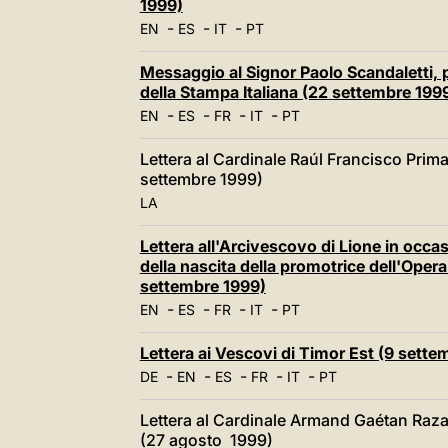
1999)
-
-
-
EN
ES
IT
PT
Messaggio al Signor Paolo Scandaletti, p
della Stampa Italiana (22 settembre 199
-
-
-
-
EN
ES
FR
IT
PT
Lettera al Cardinale Raúl Francisco Prim
settembre 1999)
LA
Lettera all'Arcivescovo di Lione in occas
della nascita della promotrice dell'Oper
settembre 1999)
-
-
-
-
EN
ES
FR
IT
PT
Lettera ai Vescovi di Timor Est (9 sette
-
-
-
-
-
DE
EN
ES
FR
IT
PT
Lettera al Cardinale Armand Gaétan Raza
(27 agosto 1999)