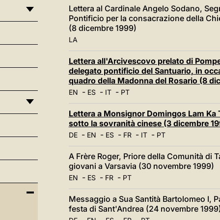
Lettera al Cardinale Angelo Sodano, Segr
Pontificio per la consacrazione della C
(8 dicembre 1999)
LA
Lettera all'Arcivescovo prelato di Pomp
delegato pontificio del Santuario, in occ
quadro della Madonna del Rosario (8 di
-
-
-
EN
ES
IT
PT
Lettera a Monsignor Domingos Lam Ka T
sotto la sovranità cinese (3 dicembre 1
-
-
-
-
-
DE
EN
ES
FR
IT
PT
A Frère Roger, Priore della Comunità di T
giovani a Varsavia (30 novembre 1999)
-
-
-
EN
ES
FR
PT
Messaggio a Sua Santità Bartolomeo I, P
festa di Sant'Andrea (24 novembre 1999