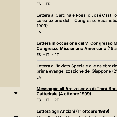
-
ES
FR
Lettera al Cardinale Rosalio José Castillo
celebrazione del III Congresso Eucaristi
1999)
LA
Lettera in occasione del VI Congresso M
Congresso Missionario Americano (15 a
-
-
ES
IT
PT
Lettera all'Inviato Speciale alle celebraz
prima evangelizzazione del Giappone (2
LA
Messaggio all'Arcivescovo di Trani-Barlet
Cattedrale (4 ottobre 1999)
-
-
ES
IT
PT
Lettera agli Anziani (1° ottobre 1999)