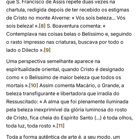
que S. Francisco de Assis repete duas vezes na
chartula, redigida depois de ter recebido os estigmas
de Cristo no monte Alverne: « Vós sois beleza... Vós
sois beleza! ».
[8]
S. Boaventura comenta: «
Contemplava nas coisas belas o Belíssimo e, seguindo
o rasto impresso nas criaturas, buscava por todo o
lado o Dilecto ».
[9]
Uma perspectiva semelhante aparece na
espiritualidade oriental, quando Cristo é designado
como « o Belíssimo de maior beleza que todos os
mortais ».
[10]
Assim comenta Macário, o Grande, a
beleza transfigurante e libertadora que irradia do
Ressuscitado: « A alma que foi plenamente iluminada
pela beleza inexprimível da glória luminosa do rosto
de Cristo, fica cheia do Espírito Santo (...) é toda olhos,
toda luz, toda rosto ».
[11]
Toda a forma autêntica de arte é, a seu modo, um