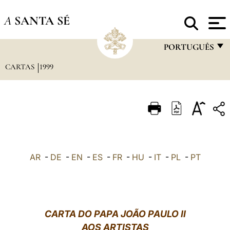
A
SANTA SÉ
PORTUGUÊS
CARTAS
1999
FRANÇAIS
ENGLISH
ITALIANO
PORTUGUÊS
ESPAÑOL
AR
-
DE
-
EN
-
ES
-
FR
-
HU
-
IT
-
PL
-
PT
DEUTSCH
POLSKI
العربيّة
CARTA DO PAPA JOÃO PAULO II
AOS ARTISTAS
中文