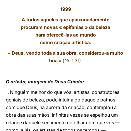
1999
LATINE
A todos aqueles que apaixonadamente
procuram novas « epifanias » da beleza
para oferecê-las ao mundo
como criação artística.
«
Deus, vendo toda a sua obra, considerou-a muito
boa
» (
Gn
1,31).
O artista, imagem de Deus Criador
1. Ninguém melhor do que vós, artistas, construtores
geniais de beleza, pode intuir algo daquele pathos
com que Deus, na aurora da criação, contemplou a
obra das suas mãos. Infinitas vezes se espelhou um
relance daquele sentimento no olhar com que vós —
como, aliás, os artistas de todos os tempos —,