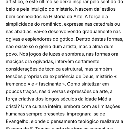
artístico, e este último se deixa inspirar pelo sentido do
belo e pela intuição do mistério. Nascem daí estilos
bem conhecidos na História da Arte. A força e a
simplicidade do românico, expressa nas catedrais ou
nas abadias, vai-se desenvolvendo gradualmente nas
ogivas e esplendores do gótico. Dentro destas formas,
não existe só o génio dum artista, mas a alma dum
povo. Nos jogos de luzes e sombras, nas formas ora
maciças ora ogivadas, intervêm certamente
considerações de técnica estrutural, mas também
tensões próprias da experiência de Deus, mistério «
tremendo » e « fascinante ». Como sintetizar em
poucos traços, nas diversas expressões da arte, a
força criativa dos longos séculos da Idade Média
cristã? Uma cultura inteira, embora com as limitações
humanas sempre presentes, impregnara-se de
Evangelho, e onde o pensamento teológico realizava a
Summa
de S. Tomás, a arte das igrejas submetia a