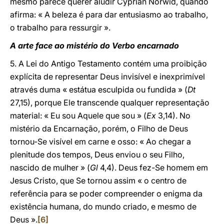
mesmo parece querer aludir Cyprian Norwid, quando
afirma: « A beleza é para dar entusiasmo ao trabalho,
o trabalho para ressurgir ».
A arte face ao mistério do Verbo encarnado
5. A Lei do Antigo Testamento contém uma proibição
explícita de representar Deus invisível e inexprimível
através duma « estátua esculpida ou fundida » (
Dt
27,15), porque Ele transcende qualquer representação
material: « Eu sou Aquele que sou » (
Ex
3,14). No
mistério da Encarnação, porém, o Filho de Deus
tornou-Se visível em carne e osso: « Ao chegar a
plenitude dos tempos, Deus enviou o seu Filho,
nascido de mulher » (
Gl
4,4). Deus fez-Se homem em
Jesus Cristo, que Se tornou assim « o centro de
referência para se poder compreender o enigma da
existência humana, do mundo criado, e mesmo de
Deus ».
[6]