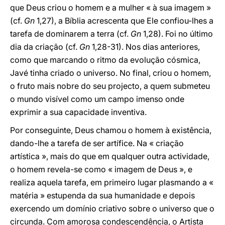
que Deus criou o homem e a mulher « à sua imagem »
(cf.
Gn
1,27), a Bíblia acrescenta que Ele confiou-lhes a
tarefa de dominarem a terra (cf.
Gn
1,28). Foi no último
dia da criação (cf.
Gn
1,28-31). Nos dias anteriores,
como que marcando o ritmo da evolução cósmica,
Javé tinha criado o universo. No final, criou o homem,
o fruto mais nobre do seu projecto, a quem submeteu
o mundo visível como um campo imenso onde
exprimir a sua capacidade inventiva.
Por conseguinte, Deus chamou o homem à existência,
dando-lhe a tarefa de ser artífice. Na « criação
artística », mais do que em qualquer outra actividade,
o homem revela-se como « imagem de Deus », e
realiza aquela tarefa, em primeiro lugar plasmando a «
matéria » estupenda da sua humanidade e depois
exercendo um domínio criativo sobre o universo que o
circunda. Com amorosa condescendência, o Artista