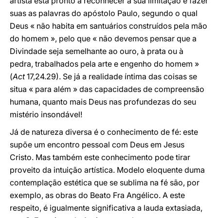
artista está pronto a reconhecer a sua limitação e fazer
suas as palavras do apóstolo Paulo, segundo o qual
Deus « não habita em santuários construídos pela mão
do homem », pelo que « não devemos pensar que a
Divindade seja semelhante ao ouro, à prata ou à
pedra, trabalhados pela arte e engenho do homem »
(
Act
17,24.29). Se já a realidade íntima das coisas se
situa « para além » das capacidades de compreensão
humana, quanto mais Deus nas profundezas do seu
mistério insondável!
Já de natureza diversa é o conhecimento de fé: este
supõe um encontro pessoal com Deus em Jesus
Cristo. Mas também este conhecimento pode tirar
proveito da intuição artística. Modelo eloquente duma
contemplação estética que se sublima na fé são, por
exemplo, as obras do Beato Fra Angélico. A este
respeito, é igualmente significativa a lauda extasiada,