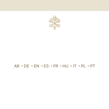
AR
-
DE
-
EN
-
ES
-
FR
-
HU
-
IT
-
PL
-
PT