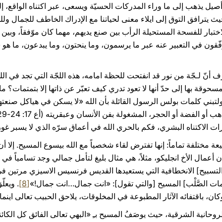
ل يذهب إلى ما وراء المدركات الحسيّة ويسعى، عبر اكتناه الواقع، إلى
 يترافق التوق إلى ايلاء معنى لحياتنا مع الإدراك الخاطف للجمال وللوح
 الاختبار للفسحة المستحيلة الرأب بين صنع يديهم، مهما كان موّفقاً، وب
يوفّقون في التعبير عنه عبر ما يرسمون، وما ينحتون، وما يبدعون، ما
عرف أنّ لـجّة من نور قد انفتحت للحظة امامه، هذه اللجّة التي تجد في ال
وقة بها إلى حدّ أنها لا تعود تدري كيف تعبّر عن ذاتها إلا بتمتمات؟ ما
لتبني كلمات بولس الرسول القائلة بأن الله «لا يسكن في هياكل صنعتها 
رات الاكتناه البشري، فكم بالحري الله في أعماق سرّه الذي لا يسبر غور
يعة مختلفة تماماً: إنها تفترض لقاء شخصياً مع الله بيسوع المسيح. إلا أ
أعمال الأخ انجليكو، مثلاً، هي مثال بليغ لتأمل جمالي وجد تسامياً في ا
لتسبيح] الانخطافية التي يستعيدها القديس فرنسيس الاسيزي مرتين ف
لامات الصَّلْب] المسيح [والتي تقول]: «انت جمال…انت جمال!»
[8]
. ويعل
وكان، باقتفائه الآثار المطبوعة في المخلوقات، يلاحق الحبيب تعالى اينما
روحانية الشرقية، حيث يوصَفُ المسيح بـِ «البهي تعالى الفائق كل الكائنا