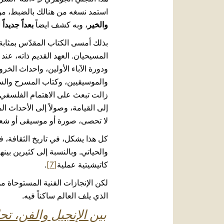
استمد نسغه من هنالك بالضبط، من سر
والخير
، وبه كشف ايضاً
بعداً جديداً
بذلك أمسى الكتاب المقدّس بمثاب
المسيحيان. العهد القديم ذاته، عند
ودورة الآباء الأولين، واحداث الخ
والموسيقيين، وكتاب المسرح والسين
زالت تبعث على الاهتمام الفلسفي وا
إلى القيامة، وصولاً إلى الأحداث 
لا تحصى، صورة أو موسيقى أو شعراً
كل هذا يشكل، في تاريخ الثقافة، فص
والحياتي. وبالنسبة إلى كثيرين بين
كاتيشيتية عملية
[7]
.
لكن الإنجازات الفنية المستوحاة من
الذي يلف العالم ساكناً فيه.
بين الإنجيل والفن، ت