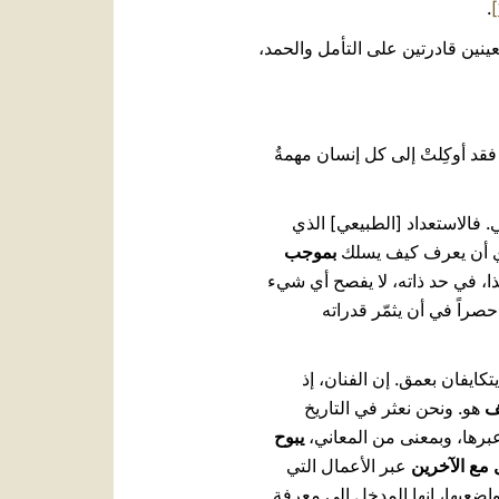
.
عينين قادرتين على التأمل والحمد،
فقد أوكِلتْ إلى كل إنسان مهمةُ
. فالاستعداد [الطبيعي] الذي
، أي أن يعرف كيف يسلك
بموجب
ا، في حد ذاته، لا يفصح أي شيء
صراً في أن يثمّر قدراته
تكايفان بعمق. إن الفنان، إذ
ف
هو. ونحن نعثر في التاريخ
برها، وبمعنى من المعاني،
يبوح
 مع الآخرين
عبر الأعمال التي
واضعيها، انها المدخل إلى معرفة