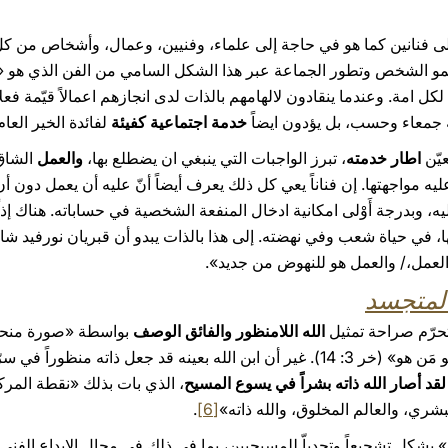
لى فنانين كما هو في حاجة إلى علماء، وفنيين، وعمال، وأشخاص من كل 
مو الشخص وتطور الجماعة عبر هذا الشكل السامي من الفن الذي هو «فن
كل امة. وعندما ينقادون لالهامهم بالذات لدى انجازهم اعمالاً قيّمة فعلاً 
ة جمعاء وحسب، بل يؤدون ايضاً
خدمة اجتماعية كفيئة
لفائدة الخير العام
عيّن
اطار خدمته
، تبرز الواجبات التي ينبغي ان يضطلع بها،
والعمل
الشاق
عليه مواجهتها. إن فناناً يعي كل ذلك يعرف أيضاً أنّ عليه أن يعمل دون أن
، وبدرجة أَوْلى امكانية ادخال المنفعة الشخصية في حساباته. هناك إذا
 في حياة شعب وفي نهضته. إلى هذا بالذات يبدو أن قبريان نورفيد شاء أن 
 العمل،/ والعمل هو للنهوض من جديد».
المتجسد
تحرّم صراحة تمثيل
الله اللامنظور والفائق الوصف
لأن الله يعلو كل تمثّل مادي: «أنا هو مَن هو» (خر 3: 14). غير أن ابن الله بعينه قد 
لقد أصار الله ذاته بشراً في يسوع المسيح
، الذي بات بذلك «نقطة المرك
بشري، والعالم المخلوق، والله ذاته»
[6]
.
ّ» يشكل تشجيعاً وتحدياّ للمسيحيين، بما في ذلك في مجال الابداع الفني.