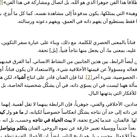
قاً هذا الفن جوهراً الذي هو الله، بل اتصال ومشاركة في هذا الفن»
[1]
وهبة» التي يمتلكها، يكون مدفوعاً إلى مشاهدة نفسه، كما كل ما أُبدِع، ب
كذا فقط يستطيع أن يفهم ذاته في العمق، ويفهم دعوته ورسالته.
ناناً بالمعنى الحصري للكلمة. مع ذلك، وبناء على عبارة سفر التكوين، 
عليه، بمعنى ما، أن يجعل منها نتاجاً فنياً، [بل] تحفة.
ضاً الرابط، بين هذين الجانبين من النشاط الانساني. أما الفرق فبديهي
افعاله ومسؤولاً عن قيمتها الأخلاقية شيء، والاستعداد لأن يكون فناناً
ادئه الخصوصية، شيء آخر
[2]
. لذا فإن الفنان قادر على انتاج
أشيا
ء، لكن هذ
مسألة ههنا ليست في ان يسوّي ذاته، في أن يشكّل شخصيته الخاصة، بل ح
فكار التي يذتهنها البال.
دين، الأخلاقي والفني، جوهرياً، فإن الرابطة بينهما لا تقل أهمية. إنهما ي
ً عن ذاته إلى حد أن نتاجه يشكّل انعكاساً خصوصياً لكيانه، لـِ
ما
هو ولـِ
كي
ا. فالفنان، عندما يُخرج تحفة، لا
يبث الحياة في نتاجه
وحسب، بل انه ع
بعداً جديداً ووسيلة تعبير خارقة عن نموه الروحي. الفنان
يتكلم ويتواصل
ريخاً للإعمال وحسب، بل هو تاريخ الناس ايضاً. ان الأعمال الفنية تنطق ب