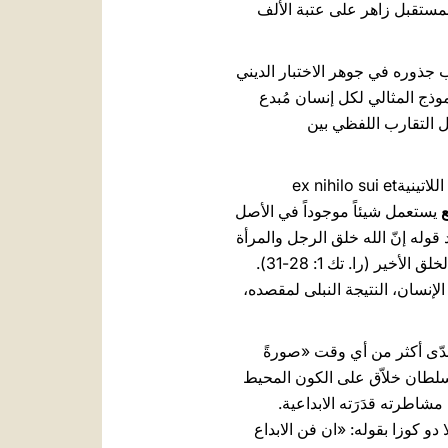
ُ بمستقبل زاهر على عتبة الألف
 جذوره في جوهر الاختبار الديني
وذج المثالي لكل إنسان مُبدع
ضل التقارب اللفظي بين
يمنح الكينونة ذاتها، يستلّ شيئاً من العدم –يقال في اللاتينيةex nihilo sui et
ع
يستعمل شيئاً موجوداً في الأصل
وله إنّ الله خلق الرجل والمرأة
«على صورته» (را. تك 1: 27)، يضيف أنه أوكل اليهما مهمة إخضاع الأرض (را. تك 1: 28). كان هذا في يوم الخلق الأخير (را. تك 1: 28-31).
لإنسان، النتيجة النبلى لمقصده،
يتبدّى أكثر من أي وقت «صورةً
سلطان خلاّق على الكون المحيط
مشاطرته قدَرَته الابداعية.
 دو كوزا بقوله: «ان فن الابداع