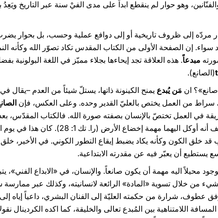
فنّانين، وهو حوار لم ينقطع ابداً على مدى الفيْ سنة عبر التاريخ ويَعِد
وار مردّه إلى ظروف تاريخية أو إلى دوافع عملية وحسب، بل بحوار يضرب
 سواء. إن الصفحة الأولى من الكتاب المقدس تكاد تصوّر الله وكأنه النم
رته
مبدعاً
. هذه العلاقة تجد إيحاءها بجلاء مميّز في اللغة البولونية بف
(الصانع).
«صانع»؟ ان
مَن يُبدع
الصان
قة في العمل تختصّ بالإنسان بصفته صورة الله. فالكتاب المقدّس، بعد ق
ب قد خلق الكون وكأنه يكاد يضبط إيقاع التطور الكوني. في الأخير، خلق ا
سع يستطيع أن يعبّر فيه عن مقدرته الابتداعية.
لوجود محيلاً اليه مهمة أن يكون صانعاً. والإنسان، في «الابداع الفني»، 
يء من خلال تسوية «المادة» الرائعة لانسانيته، وكذلك عبر ممارسة 
رفق عطوف، شرارة من حكمته العليّة إلى الفنان البشري، داعياً إياه إلى 
سافة اللامتناهية بين المُبدع تعالى والخليقة، كما اكده الكردينال نقولا