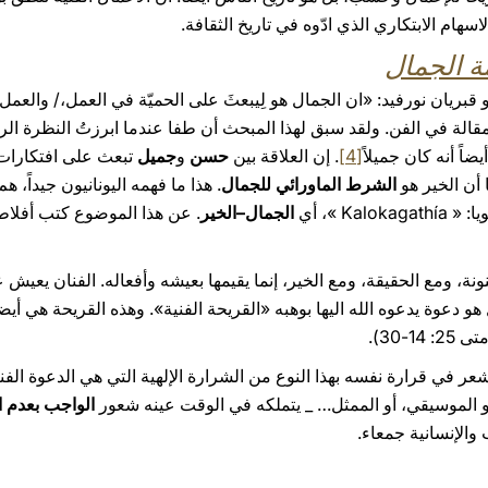
سهام الابتكاري الذي ادّوه في تاريخ الثقافة.
ة الجمال
ريان نورفيد: «ان الجمال هو لِيبعثَ على الحميّة في العمل،/ والعم
لة في الفن. ولقد سبق لهذا المبحث أن طفا عندما ابرزتُ النظرة الراضية
ضاً أنه كان جميلاً
[4]
. إن العلاقة بين
حسن
و
جميل
تبعث على افتكارات 
ا أن الخير هو
الشرط الماورائي للجمال
. هذا ما فهمه اليونانيون جيداً، ه
Ka »، أي
الجمال–الخير
. عن هذا الموضوع كتب أفلاطو
نونة، ومع الحقيقة، ومع الخير، إنما يقيمها بعيشه وأفعاله. الفنان يعيش
و دعوة يدعوه الله اليها بوهبه «القريحة الفنية». وهذه القريحة هي أي
-30).
ر في قرارة نفسه بهذا النوع من الشرارة الإلهية التي هي الدعوة الفنيّ
 أو الموسيقي، أو الممثل… _ يتملكه في الوقت عينه شعور
الواجب بعدم ا
والإنسانية جمعاء.