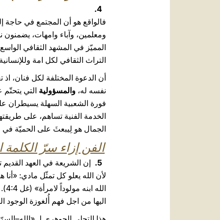
4.
فالواقع هو أن المجتمع في حاجة إ
ومعلمين، وآباء وامهات، يضمنون ن
المميّز في المشهد الثقافي الواسع ل
التراث الثقافي لكل امة وللإنساني
أن الدعوة المختلفة لكل فنان، اذ ت
نفسه له،
والمسؤولية
التي يتحتّم 
فورة الشعبية السهلة يسيطران عليه
الخدمة الفنية تساهم، على طريقتها،
الجمال هو لِيبعثَ على الحميّة في
الفن إزاء سرّ الكلمة 
5.
إن الشريعة في العهد القديم 
الله ابنه مولوداً لامرأة» (غل 4:4).
اليها من اجل فهم أُلغوزة الوجود ال
هذا التجلي الجوهري لـِ «الله–السر