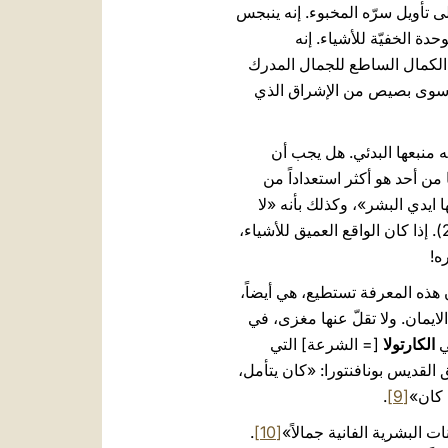
 تأويل سرّه المخبوء. إنه ينبجس
دة الخفيّة للأشياء. إنه
ين الكمال الساطع للجمال المدرك
 هو سوى بصيص من الإشراق الذي
له منبعها البدئي. هل يجب أن
 من أحد هو أكثر استعداداً من
ايدي البشر»، وكذلك بأنه «لا
يجب أن نحسب اللاهوت شبيهاً بالذهب أو الفضة أو الحجر، المشغولة بفن الأنسان وعبقريته (أع 17: 24-29). إذا كان الواقع العميق للأشياء،
ه!
ن هذه المعرفة تستطيع، هي أيضاً،
لايمان. ولا تقلّ عنها مغزى، في
ي
الكارتولا
[= الشرعة] التي
ّق القديس بونافنتورا: «كان يتأمل،
 كان»
[9]
.
ت البشرية الفانية جمالاً»
[10]
.