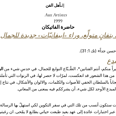
إلى
أهل الفن
Aux Artistes
1999
حاضرة الفاتيكان
فانٍ متولِّع، وراء «ابيفانيّات» جديدة للجمال
جداً» (تك 1: 31).
بدع
ً منكم، أنتم الفنانين*، الصُّـنّاع النوابغ للجمال، في حدسِ شيء من
ال
من هذا الشعور قد انعكست، لمرّات لا حصر لها، في الرنوات التي تأملتم ب
اباً بالسلطان الخفي للأصوات والكلمات، والالوان والأشكال، في نتاج
، المبدع الأوحد لكل شيء، أن يشرككم فيه بمعنى من المعاني.
ت ستكون أنسب من تلك التي في سفر التكوين لكي استهلّ بها الرسالة الت
بر اختبارات عائدة إلى عهد بعيد طبعت حياتي بطابع لا يمّحى. ان رغبت