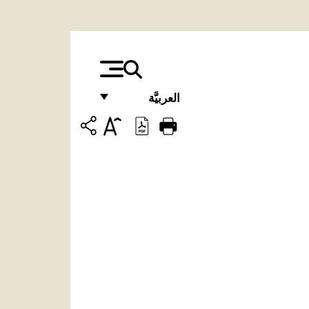
العربيَّة
FRANÇAIS
ENGLISH
ITALIANO
PORTUGUÊS
ESPAÑOL
DEUTSCH
POLSKI