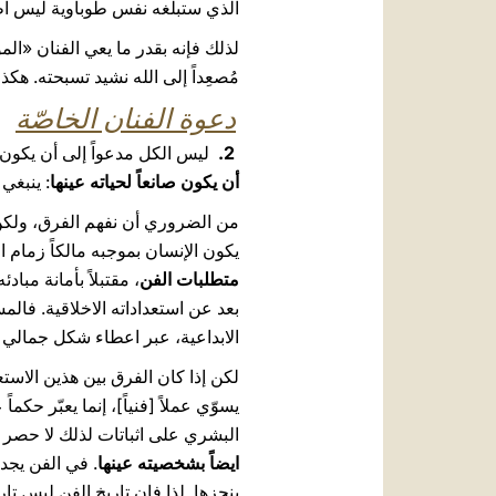
الذي ستبلغه نفس طوباوية ليس اطلا
لذلك فإنه بقدر ما يعي الفنان «الم
مُصعِداً إلى الله نشيد تسبحته. ه
دعوة الفنان الخاصّة
2.
ليس الكل مدعواً إلى أن يكون ف
أن يكون صانعاً لحياته عينها
: ينبغي 
من الضروري أن نفهم الفرق، ولكن أي
يكون الإنسان بموجبه مالكاً زمام 
متطلبات الفن
، مقتبلاً بأمانة مب
بعد عن استعداداته الاخلاقية. فال
الابداعية، عبر اعطاء شكل جمالي للأ
لكن إذا كان الفرق بين هذين الاستعدا
يسوّي عملاً [فنياً]، إنما يعبّر حكما
البشري على اثباتات لذلك لا حصر له
ايضاً بشخصيته عينها
. في الفن يجد 
ينجزها. لذا فإن تاريخ الفن ليس تا