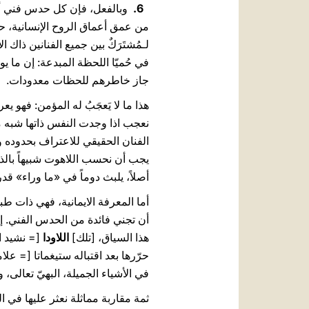
6.
وبالفعل، فإن كل حدس فني أصي
من عمق أعماق الروح الإنسانية، حيث
لـمُشتَرَكٌ بين جميع الفنانين ذاك
في حُميّا اللحظة المبدعة: إن ما 
جاز خاطرهم للحظات معدودات.
هذا ما لا يَعجَبُ له المؤمن: فهو ي
نعجب اذا وجدت النفس ذاتها شبه مسح
الفنان الحقيقي للاعتراف بحدوده و
أصلاً، يلبث دوماً في «ما وراء» قد
أما المعرفة الايمانية، فهي ذات طب
أن تجني فائدة من الحدس الفني. إن 
هذا السياق، [تلك]
اللاودا
[= نشيد ا
حرّرها بعد اقتباله ستيغماتا [= ع
في الأشياء الجميلة، البهيّ تعالى، 
ثمة مقاربة مماثلة نعثر عليها في ال