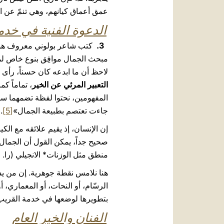
عمق أعماق كيانهم، وهي تنمّ عن الا
الدعوة الفنية في خدم
3.
كتب شاعر بولوني معروف هو قب
مبحث الجمال موافِق بنوع خاص لمقا
لاحظ أن ما ابدعه كان حسناً، رأى أي
التعبير المرئي عن الخير
، تماماً كم
المفهومين، نحتوا لفظة تضمهما سويا: « lokagathía
جاءت تعتصم بطبيعة الجمال»
[5]
.
إن الإنسان، إذ يقيم علائقه مع الكي
صحيح جداً، يمكن القول أن الجمال ه
منطق مثل الوزنات* الانجيلي (را. متى 25: 14
هنا نلامس نقطة جوهرية. إن من يشع
الرسّام، أو النحات، أو المعماري،
بتطويرها لوضعها في خدمة القريب 
الفنان والخير العام