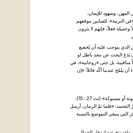
المهن، وشهود للإيمان،
 التربية». للفنانين موقعهم
وجميلة فعلاً، فإنهم لا يثرون
.
 الذي يتوجب عليه أن يُخضع
 يَدَعَ البحث عن مجد باطل او
ً مناقبية، بل حتى «روحانية»، في
يلمّح عندما أكّد قائلاً: «إن
بواسطة «صورة منحوتة أو مسبوكة» (تث 27 : 15)،
جعل ذاته منظوراً في سرّ التجسد: «فلما تمّ الزمان، أرسل
ز التي ينبغي التموضع بالنسبة
 ولقد نتج عنه ازدهار للجمال