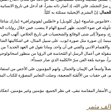
ّ التجسّد. فابن الله، إذ أصار ذاته بشراً، قد أدخل في تاريخ الانساني
 للجمال
: إنّ البشرى الإنجيلية ممتلئة به كليّاً.
ة «قاموس شاسع» (بول كلوديل) و «اطلس ايقونوغرافي» (مارك شاغال) 
 تأويله في ضوء الجديد، ظهر كمنبع الهام لا ينضب. فمن خلال روايات ال
روج، وصولاً إلى شتى الوقائع والشخصيات في تاريخ الخلاص، ألهب النص ا
ما. إن صورة مثل صورة ايوب، على سبيل المثال، في اشكاليتها الشائكة و
لاهتمام الادبي والفني في آن واحد. وماذا نقول في العهد الجديد؟ من ا
المنقولة في أعمال الرسل او المُحدَسة في الرؤيا من منظور اسخاتولوجي
، موحية بلغة الفن سرّ «الكلمة الذي صار جسداً».
لاً واسعاً في الإيمان والجمال. وانهم المؤمنون على الأخص من استفادوا
هم، في حقبات من الأَلفَبَة الضعيفة، وصلت التعابير المصوّرة للكتاب ا
 الأسفار المقدّسة تبقى، في نظر الجميع، مؤمنين وغير مؤمنين، انعكاساً
حالف مثمر