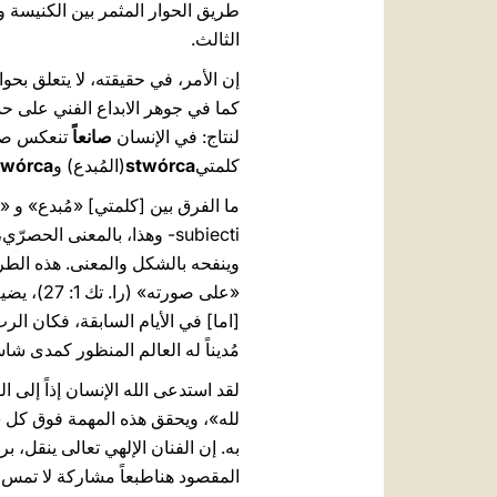
طريق الحوار المثمر بين الكنيسة وال
الثالث.
إن الأمر، في حقيقته، لا يتعلق بح
كما في جوهر الابداع الفني على حد
لنتاج: في الإنسان
صانعاً
تنعكس صو
كلمتي
stwórca
(المُبدع) و
twórca
ما الفرق بين [كلمتي] «مُبدع» و 
subiecti- وهذا، بالمعنى الحصرّي، سراط من العمل يختص بالعليّ القدير وحده. وعلى العكس، فإن
وينفحه بالشكل والمعنى. هذه الطري
[اما] في الأيام السابقة، فكان الر
مُديناً له العالم المنظور كمدى شا
لقد استدعى الله الإنسان إذاً إلى ا
لله»، ويحقق هذه المهمة فوق كل ش
به. إن الفنان الإلهي تعالى ينقل، ب
المقصود هناطبعاً مشاركة لا تمس الم