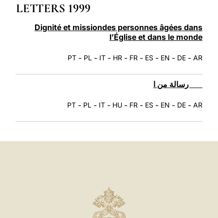
LETTERS 1999
LATINE
Dignité et missiondes personnes âgées dans
l’Église et dans le monde
-
-
-
-
-
-
-
-
PT
PL
IT
HR
FR
ES
EN
DE
AR
رسالة من ا
-
-
-
-
-
-
-
-
PT
PL
IT
HU
FR
ES
EN
DE
AR