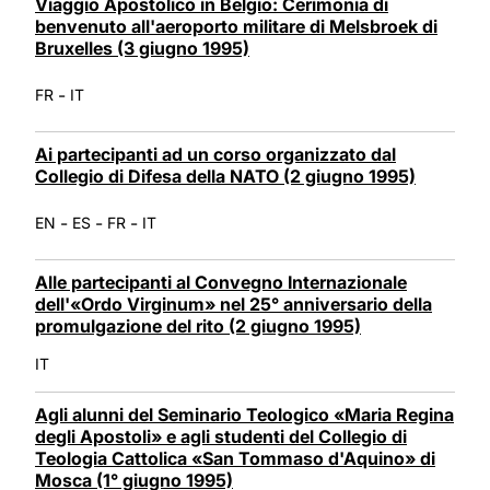
Viaggio Apostolico in Belgio: Cerimonia di
benvenuto all'aeroporto militare di Melsbroek di
Bruxelles (3 giugno 1995)
-
FR
IT
Ai partecipanti ad un corso organizzato dal
Collegio di Difesa della NATO (2 giugno 1995)
-
-
-
EN
ES
FR
IT
Alle partecipanti al Convegno Internazionale
dell'«Ordo Virginum» nel 25° anniversario della
promulgazione del rito (2 giugno 1995)
IT
Agli alunni del Seminario Teologico «Maria Regina
degli Apostoli» e agli studenti del Collegio di
Teologia Cattolica «San Tommaso d'Aquino» di
Mosca (1° giugno 1995)