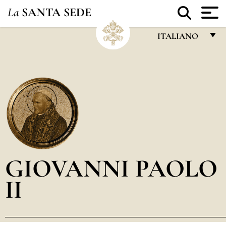
La
SANTA SEDE
ITALIANO
FRANÇAIS
ENGLISH
ITALIANO
PORTUGUÊS
ESPAÑOL
DEUTSCH
GIOVANNI PAOLO
POLSKI
II
العربيّة
中文