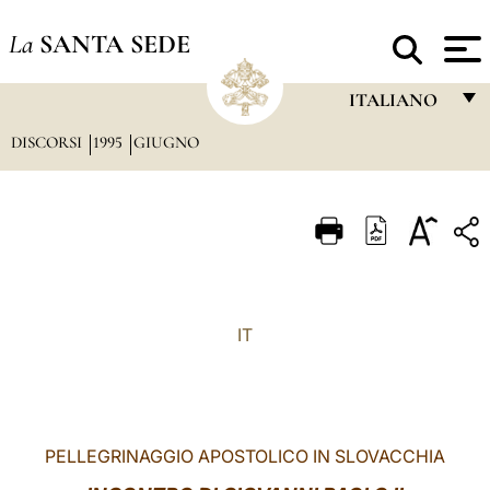
La
SANTA SEDE
ITALIANO
DISCORSI
1995
GIUGNO
FRANÇAIS
ENGLISH
ITALIANO
PORTUGUÊS
ESPAÑOL
IT
DEUTSCH
POLSKI
العربيّة
PELLEGRINAGGIO
APOSTOLICO IN SLOVACCHIA
中文