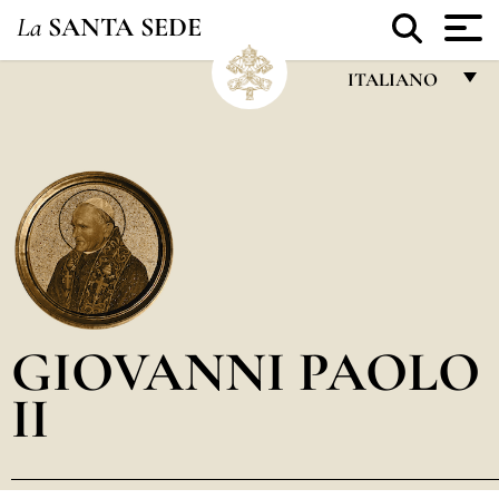
La
SANTA SEDE
ITALIANO
FRANÇAIS
ENGLISH
ITALIANO
PORTUGUÊS
ESPAÑOL
DEUTSCH
GIOVANNI PAOLO
POLSKI
II
العربيّة
中文