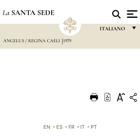
La
SANTA SEDE
ITALIANO
ANGELUS / REGINA CAELI
1979
FRANÇAIS
ENGLISH
ITALIANO
PORTUGUÊS
ESPAÑOL
DEUTSCH
POLSKI
العربيّة
EN
-
ES
-
FR
-
IT
-
PT
中文