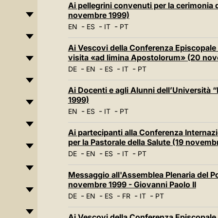
Ai pellegrini convenuti per la cerimonia 
novembre 1999)
-
-
-
EN
ES
IT
PT
Ai Vescovi della Conferenza Episcopale 
visita «ad limina Apostolorum» (20 no
-
-
-
-
DE
EN
ES
IT
PT
Ai Docenti e agli Alunni dell’Università
1999)
-
-
-
EN
ES
IT
PT
Ai partecipanti alla Conferenza Internaz
per la Pastorale della Salute (19 novemb
-
-
-
-
DE
EN
ES
IT
PT
Messaggio all'Assemblea Plenaria del Pon
novembre 1999 - Giovanni Paolo II
-
-
-
-
-
DE
EN
ES
FR
IT
PT
Ai Vescovi della Conferenza Episcopale 