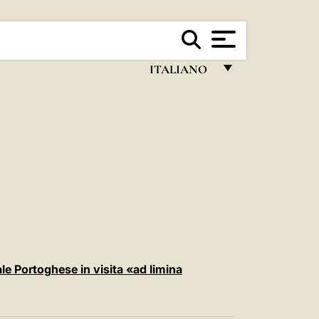
ITALIANO
FRANÇAIS
ENGLISH
ITALIANO
PORTUGUÊS
ESPAÑOL
DEUTSCH
POLSKI
le Portoghese in visita «ad limina
العربيّة