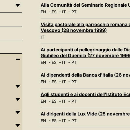
Alla Comunità del Seminario Regionale
-
-
-
EN
ES
IT
PT
Visita pastorale alla parrocchia romana
Vescovo (28 novembre 1999)
IT
Ai partecipanti al pellegrinaggio dalle Di
Giubileo del Duemila (27 novembre 1999
-
-
-
EN
ES
IT
PT
Ai dipendenti della Banca d'Italia (26 
-
-
-
EN
ES
IT
PT
Agli studenti e ai docenti dell'Istitut
-
-
-
EN
ES
IT
PT
Ai dirigenti della Lux Vide (25 novembre
-
-
-
EN
ES
IT
PT