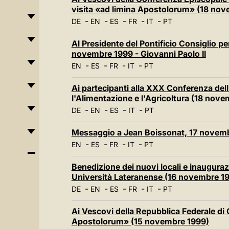
visita «ad limina Apostolorum» (18 no
-
-
-
-
-
DE
EN
ES
FR
IT
PT
Al Presidente del Pontificio Consiglio per
novembre 1999 - Giovanni Paolo II
-
-
-
-
EN
ES
FR
IT
PT
Ai partecipanti alla XXX Conferenza dell
l'Alimentazione e l'Agricoltura (18 nov
-
-
-
-
DE
EN
ES
IT
PT
Messaggio a Jean Boissonat, 17 novembr
-
-
-
-
EN
ES
FR
IT
PT
Benedizione dei nuovi locali e inaugura
Università Lateranense (16 novembre 1
-
-
-
-
-
DE
EN
ES
FR
IT
PT
Ai Vescovi della Repubblica Federale di 
Apostolorum» (15 novembre 1999)