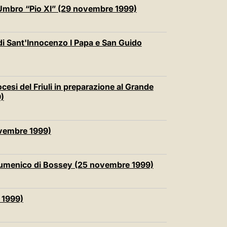
中文
 Umbro “Pio XI” (29 novembre 1999)
LATINE
 di Sant'Innocenzo I Papa e San Guido
ocesi del Friuli in preparazione al Grande
)
novembre 1999)
o Ecumenico di Bossey (25 novembre 1999)
 1999)