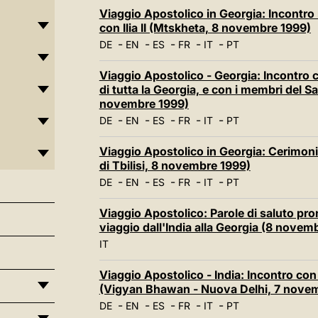
Viaggio Apostolico in Georgia: Incontro 
con Ilia II (Mtskheta, 8 novembre 1999)
-
-
-
-
-
DE
EN
ES
FR
IT
PT
Viaggio Apostolico - Georgia: Incontro co
di tutta la Georgia, e con i membri del Sa
novembre 1999)
-
-
-
-
-
DE
EN
ES
FR
IT
PT
Viaggio Apostolico in Georgia: Cerimon
di Tbilisi, 8 novembre 1999)
-
-
-
-
-
DE
EN
ES
FR
IT
PT
Viaggio Apostolico: Parole di saluto pro
viaggio dall'India alla Georgia (8 novem
IT
Viaggio Apostolico - India: Incontro con i
(Vigyan Bhawan - Nuova Delhi, 7 nove
-
-
-
-
-
DE
EN
ES
FR
IT
PT