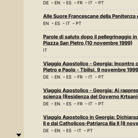
-
-
-
-
-
DE
EN
ES
FR
IT
PT
Alle Suore Francescane della Penitenza 
-
-
-
EN
ES
IT
PT
Parole di saluto dopo il pellegrinaggio in 
Piazza San Pietro (10 novembre 1999)
IT
Viaggio Apostolico - Georgia: Incontro c
Pietro e Paolo - Tbilisi, 9 novembre 1999
-
-
-
-
-
DE
EN
ES
FR
IT
PT
Viaggio Apostolico - Georgia: Ai rappres
scienza (Residenza del Governo Krtsanis
-
-
-
-
-
DE
EN
ES
FR
IT
PT
Viaggio Apostolico in Georgia: Dichiara
II e dal Catholicos-Patriarca Ilia II (8 n
-
-
-
-
DE
EN
ES
IT
PT