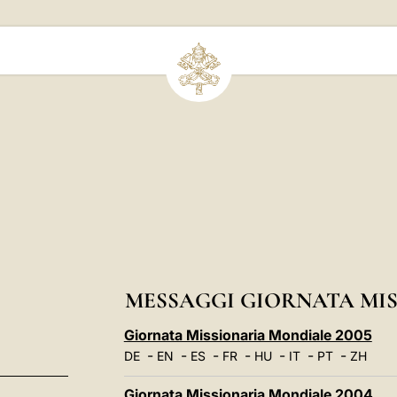
MESSAGGI GIORNATA MI
Giornata Missionaria Mondiale 2005
-
-
-
-
-
-
-
DE
EN
ES
FR
HU
IT
PT
ZH
Giornata Missionaria Mondiale 2004