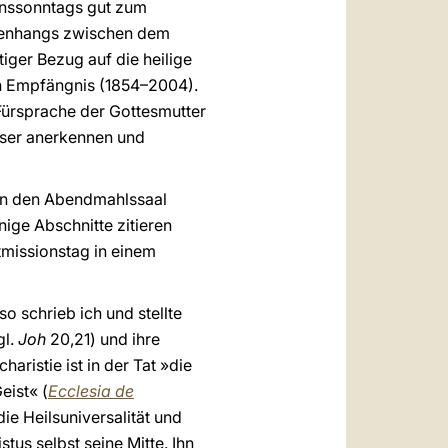
onssonntags gut zum
menhangs zwischen dem
ger Bezug auf die heilige
en Empfängnis (1854–2004).
 Fürsprache der Gottesmutter
löser anerkennen und
 in den Abendmahlssaal
nige Abschnitte zitieren
tmissionstag in einem
 so schrieb ich und stellte
gl.
Joh
20,21) und ihre
aristie ist in der Tat »die
eist« (
Ecclesia de
ie Heilsuniversalität und
tus selbst seine Mitte. Ihn