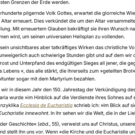
rsten Grenzen der Erde werden.
rhunderte pilgernde Volk Gottes, erwartet die glorreiche Wie
Altar erneuert. Dies verkündet die um den Altar versammelte
ung. Mit erneuertem Glauben bekräftigt sie ihren Wunsch na
en wird, um seinen universalen Heilsplan zu vollenden.
h sein unsichtbares aber tatkräftiges Wirken das christliche V
 unweigerlich auch schwierige Stunden gibt und auf dem wir
 Trost und Unterpfand des endgültigen Sieges all jener, die 
s Lebens «, das alle stärkt, die ihrerseits zum »geteilten Bro
itunter sogar mit dem Martyrium bezahlen.
rn wir in diesem Jahr den 150. Jahrestag der Verkündigung 
ia wurde »im Hinblick auf die Verdienste ihres Sohnes auf 
 Enzyklika
Ecclesia de Eucharistia
schrieb ich: »Im Blick auf s
Eucharistie innewohnt
. In ihr sehen wir die Welt, die in der Li
 der Geschichte« (
ebd
., 55), verweist uns auf Christus, unse
und stellt ihn uns vor. Wenn »die Kirche und die Eucharistie 