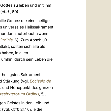
 Gottes zu leben und mit ihm
(
ebd
., 60).
e Gottes: die eine, heilige,
ls universales Heilssakrament
e nur dann auferbaut, »wenn
Ordinis
, 6). Zum Abschluß
ßt, sollten sich alle als
haben, in allen
t umhin, durch sein Leben die
erheiligsten Sakrament
nd Stärkung (vgl.
Ecclesia de
elle und Höhepunkt des ganzen
resbyterorum Ordinis
, 5).
gen Geistes in den Leib und
 (vgl.
Offb
21,1), die die