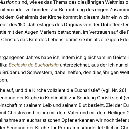
Mission
« sind, wie es das Thema des diesjährigen Weltmissi
r miteinander verbunden. Zur Betrachtung des engen Zusam
d dem Geheimnis der Kirche kommt in diesem Jahr ein wichti
 Feier des 150. Jahrestages des Dogmas von der Unbefleckt
stie mit den Augen Mariens betrachten. Im Vertrauen auf die
n Christus das Brot des Lebens, damit sie ihn als einzigen Er
rgangenen Jahres habe ich, indem ich gleichsam im Geiste
lika
Ecclesia de Eucharistia
unterzeichnet, aus der ich nun ei
e Brüder und Schwestern, dabei helfen, den diesjährigen Wel
ben.
he auf, und die Kirche vollzieht die Eucharistie" (vgl. Nr. 26),
endung der Kirche in Kontinuität zur Sendung Christi steht (v
nschaft mit seinem Leib und seinem Blut bezieht. Ziel der Euch
t Christus und in ihm mit dem Vater und mit dem Heiligen G
Teilnahme am eucharistischen Opfer erkennen wir noch tiefer d
der Sendung der Kirche. Ihr Programm »findet letztlich in Chris