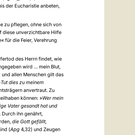
is der Eucharistie anbeten,
ie zu pflegen, ohne sich von
 diese unverzichtbare Hilfe
« für die Feier, Verehrung
fertod des Herrn findet, wie
ngegeben wird … mein Blut,
; und allen Menschen gilt das
»
Tut dies zu meinem
tsträgern anvertraut. Zu
teilhaben können: »
Wer mein
ndige Vater gesandt hat und
 Durch ihn genährt,
erden,
die Gott gefällt,
sind (
Apg
4,32) und Zeugen