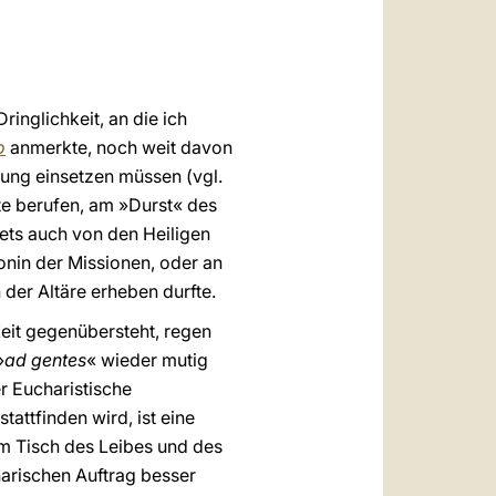
العربيّة
中文
LATINE
ringlichkeit, an die ich
o
anmerkte, noch weit davon
ndung einsetzen müssen (vgl.
hte berufen, am »Durst« des
ets auch von den Heiligen
onin der Missionen, oder an
der Altäre erheben durfte.
Zeit gegenübersteht, regen
»
ad gentes
« wieder mutig
r Eucharistische
ttfinden wird, ist eine
m Tisch des Leibes und des
narischen Auftrag besser