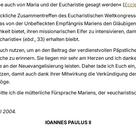
e auch von Maria und der Eucharistie gesagt werden« (
Eccle
ückliche Zusammentreffen des Eucharistischen Weltkongress
s von der Unbefleckten Empfängnis Mariens den Gläubigen
hkeit bietet, ihren missionarischen Eifer zu intensivieren, da
haristie« (
ebd
., 33) erhalten bleibt.
auch nutzen, um an den Beitrag der verdienstvollen Päpstlic
che zu erinnern. Sie liegen mir sehr am Herzen und ich danke
e an der Neuevangelisierung leisten. Daher lade ich Euch ein, 
ützen, damit auch dank ihrer Mitwirkung die Verkündigung de
möge.
tte ich die mütterliche Fürsprache Mariens, der »eucharisti
l 2004.
IOANNES PAULUS II