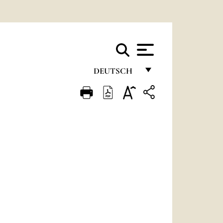
DEUTSCH
FRANÇAIS
ENGLISH
ITALIANO
PORTUGUÊS
ESPAÑOL
DEUTSCH
POLSKI