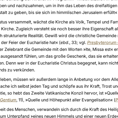
ieben und nachzuahmen, um in ihm das Leben des dreifaltigen
alt zu geben, bis sie sich im himmlischen Jerusalem erfüllt« 
us versammelt, wächst die Kirche als Volk, Tempel und Famili
 Kirche. Zugleich versteht sie noch besser ihre Eigenschaft a
ch strukturierte Realität. Gewiß wird die christliche Gemeind
der Feier der Eucharistie hat« (
ebd
., 33; vgl.
Presbyterorum 
r Zelebrant die Gemeinde mit den Worten »Ite, Missa est« entlä
 ausgesandt fühlen, um das große Geschenk, das sie erhalten 
n. Denn wer in der Eucharistie Christus begegnet, kann nich
nds zu verkünden.
u leben, müssen wir außerdem lange in Anbetung vor dem All
ache ich selbst jeden Tag und schöpfe aus ihr Kraft, Trost u
istie, so hebt das Zweite Vatikanische Konzil hervor, ist »Qu
Gentium
, 11), »Quelle und Höhepunkt aller Evangelisation« (
P
beit des Menschen, verwandeln sich durch die Kraft des Heili
 zum Unterpfand »eines neuen Himmels und einer neuen Erde«