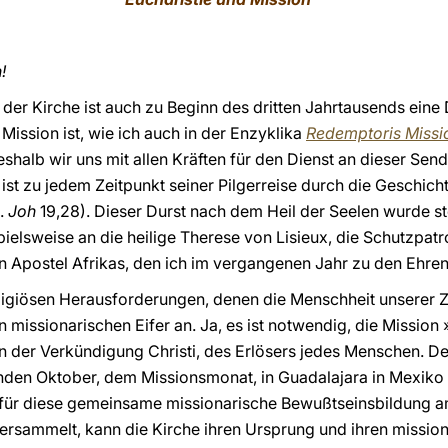
!
der Kirche ist auch zu Beginn des dritten Jahrtausends eine D
 Mission ist, wie ich auch in der Enzyklika
Redemptoris Missi
weshalb wir uns mit allen Kräften für den Dienst an dieser Se
 ist zu jedem Zeitpunkt seiner Pilgerreise durch die Geschic
l.
Joh
19,28). Dieser Durst nach dem Heil der Seelen wurde st
elsweise an die heilige Therese von Lisieux, die Schutzpatr
Apostel Afrikas, den ich im vergangenen Jahr zu den Ehren 
eligiösen Herausforderungen, denen die Menschheit unserer 
missionarischen Eifer an. Ja, es ist notwendig, die Mission 
der Verkündigung Christi, des Erlösers jedes Menschen. De
n Oktober, dem Missionsmonat, in Guadalajara in Mexiko sta
für diese gemeinsame missionarische Bewußtseinsbildung a
 versammelt, kann die Kirche ihren Ursprung und ihren missio