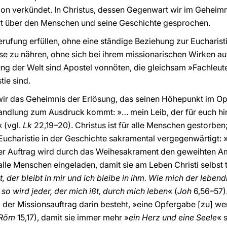
sion verkündet. In Christus, dessen Gegenwart wir im Geheimn
ort über den Menschen und seine Geschichte gesprochen.
erufung erfüllen, ohne eine ständige Beziehung zur Eucharist
e zu nähren, ohne sich bei ihrem missionarischen Wirken auf
ung der Welt sind Apostel vonnöten, die gleichsam »Fachleute
tie sind.
n wir das Geheimnis der Erlösung, das seinen Höhepunkt im Op
andlung zum Ausdruck kommt: »… mein Leib, der für euch hi
 (vgl.
Lk
22,19–20). Christus ist für alle Menschen gestorben
Eucharistie in der Geschichte sakramental vergegenwärtigt: 
er Auftrag wird durch das Weihesakrament den geweihten Am
lle Menschen eingeladen, damit sie am Leben Christi selbst 
kt, der bleibt in mir und ich bleibe in ihm. Wie mich der lebe
 so wird jeder, der mich ißt, durch mich leben
« (
Joh
6,56–57).
 der Missionsauftrag darin besteht, »eine Opfergabe [zu] w
Röm
15,17), damit sie immer mehr »
ein Herz und eine Seele
« 