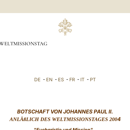
WELTMISSIONSTAG
DE
-
EN
-
ES
-
FR
-
IT
-
PT
BOTSCHAFT VON JOHANNES PAUL II.
4
ANLÄßLICH DES WELTMISSIONSTAGES 200
"Eucharistie und Mission"