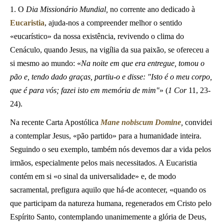
1. O
Dia Missionário Mundial,
no corrente ano dedicado à
Eucaristia
, ajuda-nos a compreender melhor o sentido
«eucarístico» da nossa existência, revivendo o clima do
Cenáculo, quando Jesus, na vigília da sua paixão, se ofereceu a
si mesmo ao mundo: «
Na noite em que era entregue, tomou o
pão e, tendo dado graças, partiu-o e disse: "Isto é o meu corpo,
que é para vós; fazei isto em memória de mim"
»
(
1 Cor
11, 23-
24).
Na recente Carta Apostólica
Mane nobiscum Domine
,
convidei
a contemplar Jesus, «pão partido» para a humanidade inteira.
Seguindo o seu exemplo, também nós devemos dar a vida pelos
irmãos, especialmente pelos mais necessitados. A Eucaristia
contém em si «o sinal da universalidade» e, de modo
sacramental, prefigura aquilo que há-de acontecer, «quando os
que participam da natureza humana, regenerados em Cristo pelo
Espírito Santo, contemplando unanimemente a glória de Deus,