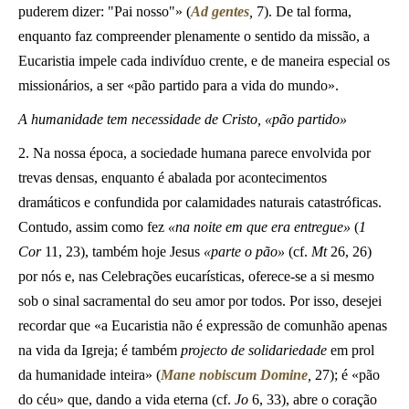
puderem dizer: "Pai nosso"» (
Ad gentes
,
7). De tal forma,
enquanto faz compreender plenamente o sentido da missão, a
Eucaristia impele cada indivíduo crente, e de maneira especial os
missionários, a ser «pão partido para a vida do mundo».
A humanidade tem necessidade de Cristo, «pão partido»
2. Na nossa época, a sociedade humana parece envolvida por
trevas densas, enquanto é abalada por acontecimentos
dramáticos e confundida por calamidades naturais catastróficas.
Contudo, assim como fez
«na noite em que era entregue»
(
1
Cor
11, 23), também hoje Jesus
«parte o pão»
(cf.
Mt
26, 26)
por nós e, nas Celebrações eucarísticas, oferece-se a si mesmo
sob o sinal sacramental do seu amor por todos. Por isso, desejei
recordar que «a Eucaristia não é expressão de comunhão apenas
na vida da Igreja; é também
projecto de solidariedade
em prol
da humanidade inteira» (
Mane nobiscum Domine
,
27); é «pão
do céu» que, dando a vida eterna (cf.
Jo
6, 33), abre o coração