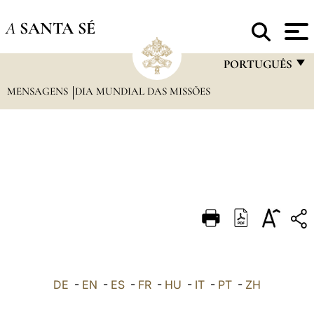
A
SANTA SÉ
PORTUGUÊS
MENSAGENS
DIA MUNDIAL DAS MISSÕES
FRANÇAIS
ENGLISH
ITALIANO
PORTUGUÊS
ESPAÑOL
DEUTSCH
POLSKI
العربيّة
DE
-
EN
-
ES
-
FR
-
HU
-
IT
-
PT
-
ZH
中文