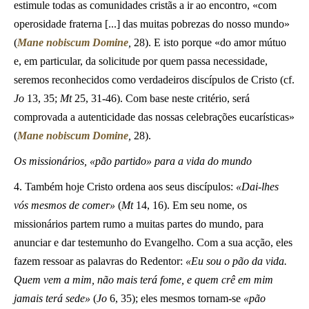
estimule todas as comunidades cristãs a ir ao encontro, «com
operosidade fraterna [...] das muitas pobrezas do nosso mundo»
(
Mane nobiscum Domine
,
28). E isto porque «do amor mútuo
e, em particular, da solicitude por quem passa necessidade,
seremos reconhecidos como verdadeiros discípulos de Cristo (cf.
Jo
13, 35;
Mt
25, 31-46). Com base neste critério, será
comprovada a autenticidade das nossas celebrações eucarísticas»
(
Mane nobiscum Domine
,
28).
Os missionários, «pão partido» para a vida do mundo
4. Também hoje Cristo ordena aos seus discípulos:
«Dai-lhes
vós mesmos de comer»
(
Mt
14, 16). Em seu nome, os
missionários partem rumo a muitas partes do mundo, para
anunciar e dar testemunho do Evangelho. Com a sua acção, eles
fazem ressoar as palavras do Redentor:
«Eu sou o pão da vida.
Quem vem a mim, não mais terá fome, e quem crê em mim
jamais terá sede»
(
Jo
6, 35); eles mesmos tornam-se
«pão