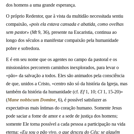
dos homens a uma grande esperança.
O próprio Redentor, que à vista da multidão necessitada sentiu
compaixão,
«pois ela estava cansada e abatida, como ovelhas
sem pastor»
(
Mt
9, 36), presente na Eucaristia, continua ao
longo dos séculos a manifestar compaixão pela humanidade
pobre e sofredora.
E é em seu nome que os agentes no campo da pastoral e os
missionários percorrem caminhos inexplorados, para levar o
«pão» da salvação a todos. Eles são animados pela consciência
de que, unidos a Cristo, «centro não só da história da Igreja, mas
também da história da humanidade (cf.
Ef
1, 10;
Cl
1, 15-20)»
(
Mane nobiscum Domine
,
6), é possível satisfazer as
expectativas mais íntimas do coração humano. Somente Jesus
pode saciar a fome de amor e a sede de justiça dos homens;
somente Ele torna possível a cada pessoa a participação na vida
eterna:
«Eu sou o pão vivo, o que desceu do Céu: se alguém