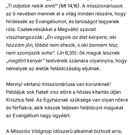
„Ti adjatok nekik enni!" (Mt
14,16). A misszionáriusok
az ő nevében mennek el a világ minden részére, hogy
hirdessék az Evangéliumot, és tanúságot tegyenek
róla. Cselekvésükkel a Megváltó szavait
visszhangozzák:
„Én vagyok az élet kenyere; aki
hozzám jön, többé nem éhezik, s aki bennem hisz,
nem szomjazik soha". (Jn
6,35); ők maguk lesznek
„megtört kenyér"
testvéreik számára olyannyira, hogy
némelyek az életük feláldozásáig eljutnak.
Mennyi vértanú misszionáriusa van korunknak!
Példájuk sok fiatalt visz előre a hősies kitartás útján
Krisztus felé. Az Egyháznak szüksége van olyan nőkre
és férfiakra, akik készek teljesen feláldozni magukat
az Evangélium nagy ügyéért.
A
Missziós Világnap
időszerű alkalmat biztosít arra,