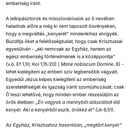
emberiség iránt.
A lelkipásztorok és misszionáriusok az ő nevében
haladnak előre a még ki nem taposott ösvényeken,
hogy a megváltás „kenyerét" mindenkihez elvigyék.
Buzdítja őket a felelősségtudat, hogy csak Krisztussal
egyesülvén - „aki nemcsak az Egyház, hanem az
egész emberiség történelmének is a középpontja"
(v.ö. Ef 1,10; Kol 1,15-20) (
Mane nobiscum Domine
, 6) -
lehet kielégíteni az emberi szív legbensőbb vágyait.
Egyedül Jézus képes kielégíteni az emberiség
szeretetéhségét és igazság iránti szomjúhozását; csak
Ő teszi lehetővé, hogy minden ember részesüljön az
örök életben:
„Én vagyok a mennyből alászállott élő
kenyér. Aki e kenyérből eszik, örökké él" (Jn
6,51).
Az Egyház, Krisztushoz hasonlóan, „megtört kenyér"