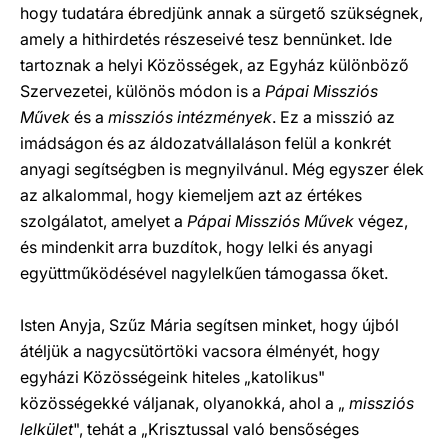
hogy tudatára ébredjünk annak a sürgető szükségnek,
amely a hithirdetés részeseivé tesz bennünket. Ide
tartoznak a helyi Közösségek, az Egyház különböző
Szervezetei, különös módon is a
Pápai Missziós
Művek
és a
missziós intézmények
. Ez a misszió az
imádságon és az áldozatvállaláson felül a konkrét
anyagi segítségben is megnyilvánul. Még egyszer élek
az alkalommal, hogy kiemeljem azt az értékes
szolgálatot, amelyet a
Pápai Missziós Művek
végez,
és mindenkit arra buzdítok, hogy lelki és anyagi
együttműködésével nagylelkűen támogassa őket.
Isten Anyja, Szűz Mária segítsen minket, hogy újból
átéljük a nagycsütörtöki vacsora élményét, hogy
egyházi Közösségeink hiteles „katolikus"
közösségekké váljanak, olyanokká, ahol a „
missziós
lelkület
", tehát a „Krisztussal való bensőséges