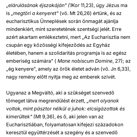
„elárulásának éjszakáján" (1Kor
11,23), úgy Jézus ma
is
„megtöri a kenyeret"
(vö. Mt 26,26) értünk, és az
eucharisztikus Ünneplések során önmagát ajánlja
mindenkiért, mint szeretetének szentségi jelét. Erre
azért akartam emlékeztetni, mert „Az Eucharisztia nem
csupán egy közösségi kifejeződés az Egyház
életében, hanem a szolidaritás programja
is az egész
emberiség számára" (
Mane nobiscum Domine
, 27); az
„ég kenyere", amely az örök életet adván (vö. Jn 6,33),
nagy remény előtt nyitja meg az emberek szívét.
Ugyanaz a Megváltó, aki a szükséget szenvedő
tömeget látva megrendülést érzett,
„mert olyanok
voltak, mint pásztor nélkül a juhok: elcsigázottak és
kimerültek" (Mt
9,36), és ő, aki jelen van az
Eucharisztiában, folyamatosan kifejezi századokon
keresztül együttérzését a szegény és a szenvedő