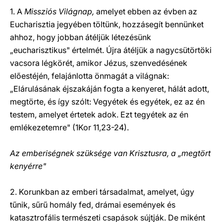
1. A
Missziós Világnap,
amelyet ebben az évben az
Eucharisztia jegyében töltünk, hozzásegít bennünket
ahhoz, hogy jobban átéljük létezésünk
„eucharisztikus" értelmét. Újra átéljük a nagycsütörtöki
vacsora légkörét, amikor Jézus, szenvedésének
előestéjén, felajánlotta önmagát a világnak:
„Elárulásának éjszakáján fogta a kenyeret, hálát adott,
megtörte, és így szólt: Vegyétek és egyétek, ez az én
testem, amelyet értetek adok. Ezt tegyétek az én
emlékezetemre" (1Kor 11,23-24).
Az emberiségnek szüksége van Krisztusra, a „megtört
kenyérre"
2. Korunkban az emberi társadalmat, amelyet, úgy
tűnik, sűrű homály fed, drámai események és
katasztrofális természeti csapások sújtják. De miként