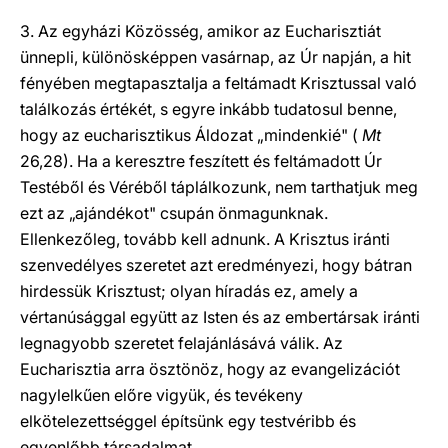
3. Az egyházi Közösség, amikor az Eucharisztiát
ünnepli, különösképpen vasárnap, az Úr napján, a hit
fényében megtapasztalja a feltámadt Krisztussal való
találkozás értékét, s egyre inkább tudatosul benne,
hogy az eucharisztikus Áldozat „mindenkié" (
Mt
26,28). Ha a keresztre feszített és feltámadott Úr
Testéből és Véréből táplálkozunk, nem tarthatjuk meg
ezt az „ajándékot" csupán önmagunknak.
Ellenkezőleg, tovább kell adnunk. A Krisztus iránti
szenvedélyes szeretet azt eredményezi, hogy bátran
hirdessük Krisztust; olyan híradás ez, amely a
vértanúsággal együtt az Isten és az embertársak iránti
legnagyobb szeretet felajánlásává válik. Az
Eucharisztia arra ösztönöz, hogy az evangelizációt
nagylelkűen előre vigyük, és tevékeny
elkötelezettséggel építsünk egy testvéribb és
egyenlőbb társadalmat.