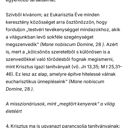
Szívből kívánom; az Eukarisztia Éve minden
keresztény közösséget arra ösztönözzön, hogy
forduljon „testvéri tevékenységgel mindazokhoz, akik
a világunkban levő sokféle szegénységet
megszenvedik"
(Mane nobiscum Domine,
28
).
Azért
is, mert a „kölcsönös szeretetből s különösen is a
szenvedőkkel való törődésből fognak megismerni,
mint Krisztus igazi tanítványait (vö.
Jn
13,35; M
t
25,31–
46). Ez lesz az alap, amelyre építve hitelessé válnak
eucharisztikus ünnepléseink"
(Mane nobiscum
Domine,
28
).
A misszionáriusok, mint „megtört kenyerek" a világ
életéért
4. Krisztus ma is ugyanazt parancsolja tanítványainak: