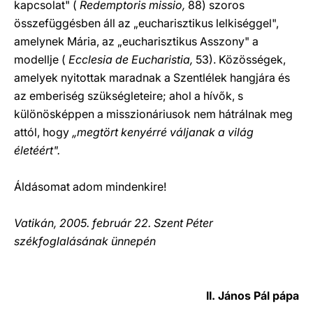
kapcsolat" (
Redemptoris missio,
88) szoros
összefüggésben áll az „eucharisztikus lelkiséggel",
amelynek Mária, az „eucharisztikus Asszony" a
modellje (
Ecclesia de Eucharistia,
53). Közösségek,
amelyek nyitottak maradnak a Szentlélek hangjára és
az emberiség szükségleteire; ahol a hívők, s
különösképpen a misszionáriusok nem hátrálnak meg
attól, hogy
„megtört kenyérré váljanak a világ
életéért".
Áldásomat adom mindenkire!
Vatikán, 2005. február 22. Szent Péter
székfoglalásának ünnepén
II. János Pál pápa