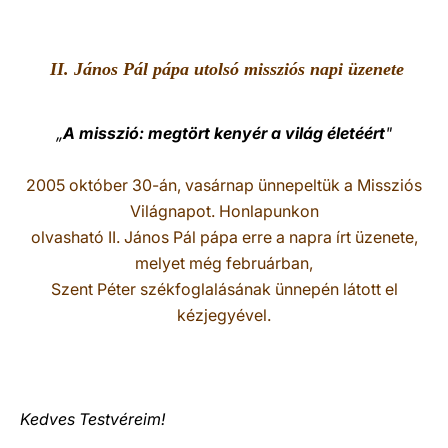
LATINE
II. János Pál pápa utolsó missziós napi üzenete
„
A misszió: megtört kenyér a világ életéért
"
2005 október 30-án, vasárnap ünnepeltük a Missziós
Világnapot. Honlapunkon
olvasható II. János Pál pápa erre a napra írt üzenete,
melyet még februárban,
Szent Péter székfoglalásának ünnepén látott el
kézjegyével.
Kedves Testvéreim!