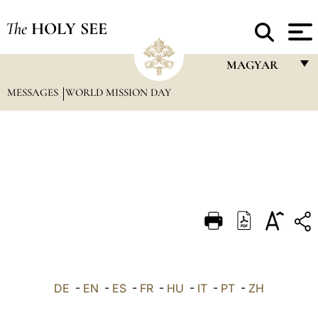
The
HOLY SEE
MAGYAR
MESSAGES
WORLD MISSION DAY
FRANÇAIS
ENGLISH
ITALIANO
PORTUGUÊS
ESPAÑOL
DEUTSCH
POLSKI
العربيّة
DE
-
EN
-
ES
-
FR
-
HU
-
IT
-
PT
-
ZH
中文