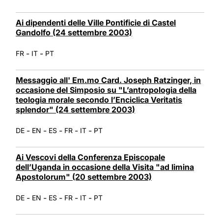
Ai dipendenti delle Ville Pontificie di Castel
Gandolfo (24 settembre 2003)
-
-
FR
IT
PT
Messaggio all' Em.mo Card. Joseph Ratzinger, in
occasione del Simposio su "L’antropologia della
teologia morale secondo l’Enciclica Veritatis
splendor" (24 settembre 2003)
-
-
-
-
-
DE
EN
ES
FR
IT
PT
Ai Vescovi della Conferenza Episcopale
dell’Uganda in occasione della Visita "ad limina
Apostolorum" (20 settembre 2003)
-
-
-
-
-
DE
EN
ES
FR
IT
PT