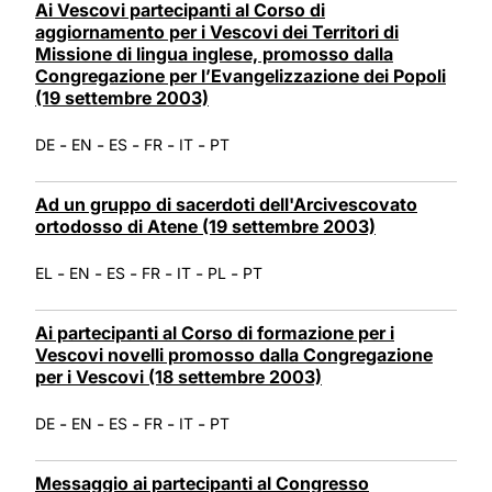
Ai Vescovi partecipanti al Corso di
aggiornamento per i Vescovi dei Territori di
Missione di lingua inglese, promosso dalla
Congregazione per l’Evangelizzazione dei Popoli
(19 settembre 2003)
-
-
-
-
-
DE
EN
ES
FR
IT
PT
Ad un gruppo di sacerdoti dell'Arcivescovato
ortodosso di Atene (19 settembre 2003)
-
-
-
-
-
-
EL
EN
ES
FR
IT
PL
PT
Ai partecipanti al Corso di formazione per i
Vescovi novelli promosso dalla Congregazione
per i Vescovi (18 settembre 2003)
-
-
-
-
-
DE
EN
ES
FR
IT
PT
Messaggio ai partecipanti al Congresso