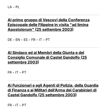
-
LA
PL
Al primo gruppo di Vescovi della Conferenza
Episcopale delle Filippine in visita "ad limina
Apostolorum" (25 settembre 2003)
-
-
-
-
-
DE
EN
ES
FR
IT
PT
Al Sindaco ed ai Membri della Giunta e del
Consiglio Comunale di Castel Gandolfo (25
settembre 2003)
-
-
FR
IT
PT
Ai Funzionari e agli Agenti di Polizia, della Guardia
di Finanza e ai Militari dell’Arma dei Carabinieri di
Castel Gandolfo (25 settembre 2003)
-
-
FR
IT
PT