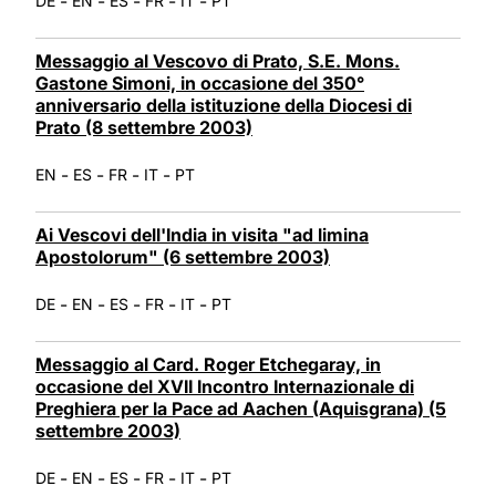
-
-
-
-
-
DE
EN
ES
FR
IT
PT
Messaggio al Vescovo di Prato, S.E. Mons.
Gastone Simoni, in occasione del 350°
anniversario della istituzione della Diocesi di
Prato (8 settembre 2003)
-
-
-
-
EN
ES
FR
IT
PT
Ai Vescovi dell'India in visita "ad limina
Apostolorum" (6 settembre 2003)
-
-
-
-
-
DE
EN
ES
FR
IT
PT
Messaggio al Card. Roger Etchegaray, in
occasione del XVII Incontro Internazionale di
Preghiera per la Pace ad Aachen (Aquisgrana) (5
settembre 2003)
-
-
-
-
-
DE
EN
ES
FR
IT
PT