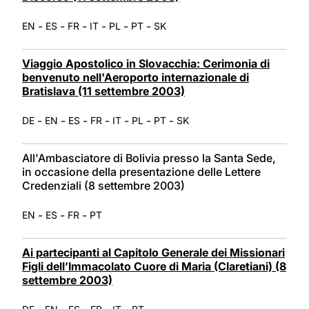
-
-
-
-
-
-
EN
ES
FR
IT
PL
PT
SK
Viaggio Apostolico in Slovacchia: Cerimonia di
benvenuto nell'Aeroporto internazionale di
Bratislava (11 settembre 2003)
-
-
-
-
-
-
-
DE
EN
ES
FR
IT
PL
PT
SK
All'Ambasciatore di Bolivia presso la Santa Sede,
in occasione della presentazione delle Lettere
Credenziali (8 settembre 2003)
-
-
-
EN
ES
FR
PT
Ai partecipanti al Capitolo Generale dei Missionari
Figli dell’Immacolato Cuore di Maria (Claretiani) (8
settembre 2003)