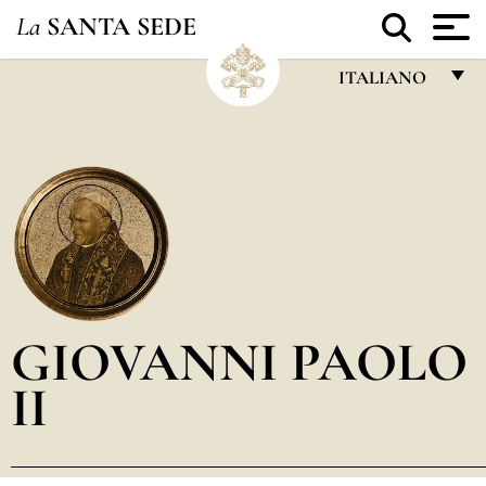
La
SANTA SEDE
ITALIANO
FRANÇAIS
ENGLISH
ITALIANO
PORTUGUÊS
ESPAÑOL
DEUTSCH
GIOVANNI PAOLO
POLSKI
II
العربيّة
中文