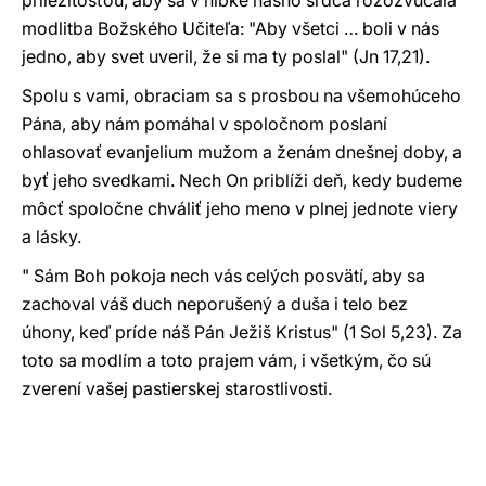
príležitosťou, aby sa v hĺbke nášho srdca rozozvučala
modlitba Božského Učiteľa: "Aby všetci … boli v nás
jedno, aby svet uveril, že si ma ty poslal" (Jn 17,21).
Spolu s vami, obraciam sa s prosbou na všemohúceho
Pána, aby nám pomáhal v spoločnom poslaní
ohlasovať evanjelium mužom a ženám dnešnej doby, a
byť jeho svedkami. Nech On priblíži deň, kedy budeme
môcť spoločne chváliť jeho meno v plnej jednote viery
a lásky.
" Sám Boh pokoja nech vás celých posvätí, aby sa
zachoval váš duch neporušený a duša i telo bez
úhony, keď príde náš Pán Ježiš Kristus" (1 Sol 5,23). Za
toto sa modlím a toto prajem vám, i všetkým, čo sú
zverení vašej pastierskej starostlivosti.