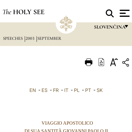
The
HOLY SEE
SLOVENČINA
SPEECHES
2003
SEPTEMBER
FRANÇAIS
ENGLISH
ITALIANO
PORTUGUÊS
ESPAÑOL
EN
-
ES
-
FR
-
IT
-
PL
-
PT
-
SK
DEUTSCH
POLSKI
العربيّة
VIAGGIO APOSTOLICO
中文
DI SUA SANTITÀ GIOVANNI PAOLO II