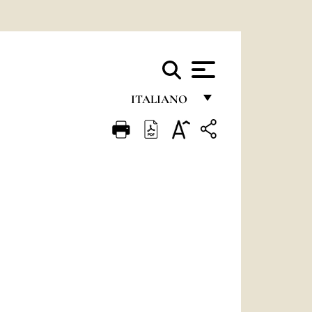
ITALIANO
FRANÇAIS
ENGLISH
ITALIANO
PORTUGUÊS
ESPAÑOL
DEUTSCH
POLSKI