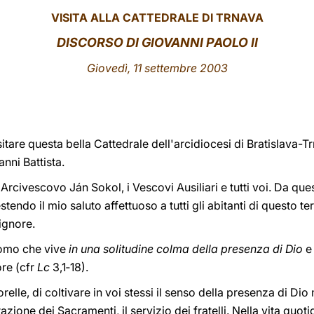
VISITA ALLA CATTEDRALE DI TRNAVA
DISCORSO DI GIOVANNI PAOLO II
Giovedì, 11 settembre 2003
itare questa bella Cattedrale dell'arcidiocesi di Bratislava-T
nni Battista.
 Arcivescovo Ján Sokol, i Vescovi Ausiliari e tutti voi. Da que
stendo il mio saluto affettuoso a tutti gli abitanti di questo terr
ignore.
'uomo che vive
in una solitudine colma della presenza di Dio
e 
ore (cfr
Lc
3,1‑18).
orelle, di coltivare in voi stessi il senso della presenza di Di
razione dei Sacramenti, il servizio dei fratelli. Nella vita quo