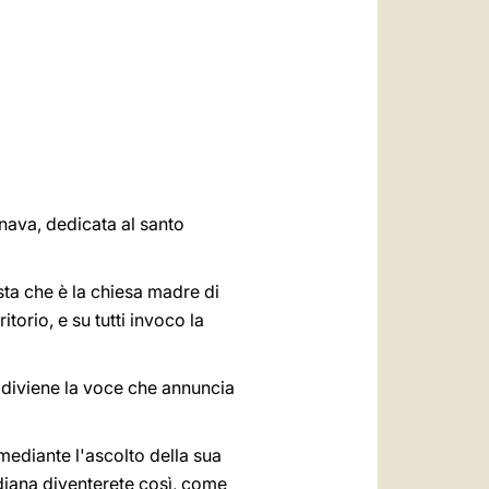
العربيّة
中文
LATINE
rnava, dedicata al santo
sta che è la chiesa madre di
itorio, e su tutti invoco la
diviene la voce che annuncia
o mediante l'ascolto della sua
tidiana diventerete così, come