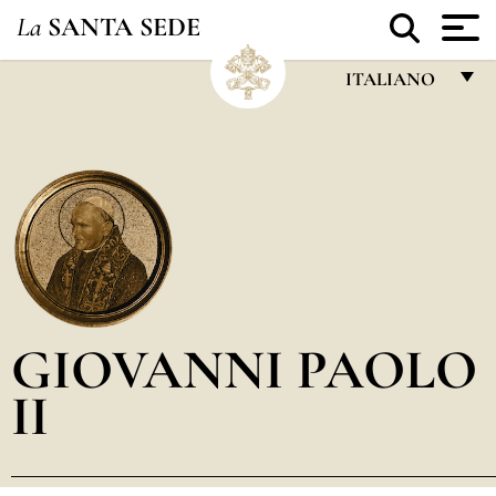
La
SANTA SEDE
ITALIANO
FRANÇAIS
ENGLISH
ITALIANO
PORTUGUÊS
ESPAÑOL
DEUTSCH
GIOVANNI PAOLO
POLSKI
II
العربيّة
中文