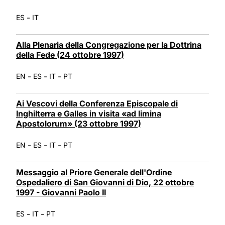
-
ES
IT
Alla Plenaria della Congregazione per la Dottrina
della Fede (24 ottobre 1997)
-
-
-
EN
ES
IT
PT
Ai Vescovi della Conferenza Episcopale di
Inghilterra e Galles in visita «ad limina
Apostolorum» (23 ottobre 1997)
-
-
-
EN
ES
IT
PT
Messaggio al Priore Generale dell'Ordine
Ospedaliero di San Giovanni di Dio, 22 ottobre
1997 - Giovanni Paolo II
-
-
ES
IT
PT