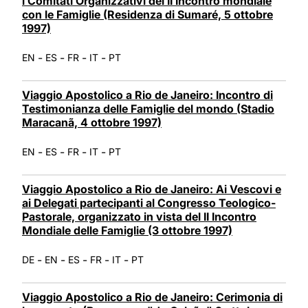
i Comitati Organizzativi del II Incontro mondiale
con le Famiglie (Residenza di Sumaré, 5 ottobre
1997)
-
-
-
-
EN
ES
FR
IT
PT
Viaggio Apostolico a Rio de Janeiro: Incontro di
Testimonianza delle Famiglie del mondo (Stadio
Maracanã, 4 ottobre 1997)
-
-
-
-
EN
ES
FR
IT
PT
Viaggio Apostolico a Rio de Janeiro: Ai Vescovi e
ai Delegati partecipanti al Congresso Teologico-
Pastorale, organizzato in vista del II Incontro
Mondiale delle Famiglie (3 ottobre 1997)
-
-
-
-
-
DE
EN
ES
FR
IT
PT
Viaggio Apostolico a Rio de Janeiro: Cerimonia di