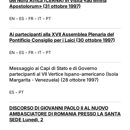
del Nord Africa (CERNA) in visita «ad limina
Apostolorum» (31 ottobre 1997)
-
-
-
-
EN
ES
FR
IT
PT
Ai partecipanti alla XVII Assemblea Plenaria del
Pontificio Consiglio per i Laici (30 ottobre 1997)
-
-
-
-
EN
ES
FR
IT
PT
Messaggio ai Capi di Stato e di Governo
partecipanti al VII Vertice Ispano-americano (Isola
Margarita - Venezuela) (28 ottobre 1997)
-
ES
PT
DISCORSO DI GIOVANNI PAOLO II AL NUOVO
AMBASCIATORE DI ROMANIA PRESSO LA SANTA
SEDE Lunedì, 2