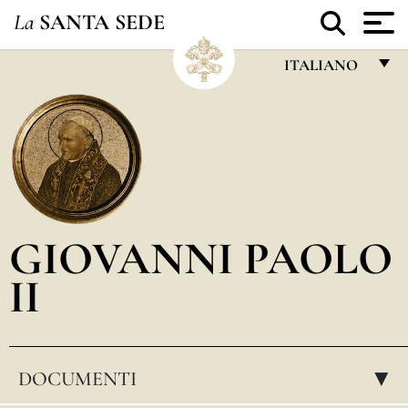
La
SANTA SEDE
ITALIANO
FRANÇAIS
ENGLISH
ITALIANO
PORTUGUÊS
GIOVANNI PAOLO
ESPAÑOL
II
DEUTSCH
POLSKI
العربيّة
DOCUMENTI
▸
中文