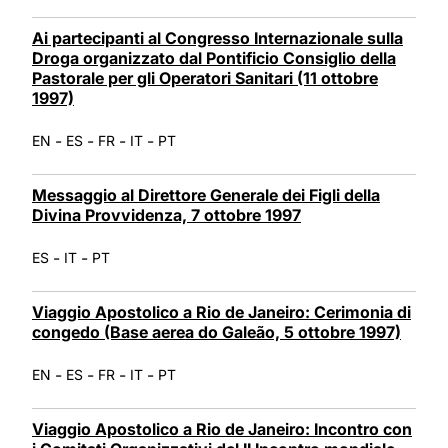
Ai partecipanti al Congresso Internazionale sulla
Droga organizzato dal Pontificio Consiglio della
Pastorale per gli Operatori Sanitari (11 ottobre
1997)
-
-
-
-
EN
ES
FR
IT
PT
Messaggio al Direttore Generale dei Figli della
Divina Provvidenza, 7 ottobre 1997
-
-
ES
IT
PT
Viaggio Apostolico a Rio de Janeiro: Cerimonia di
congedo (Base aerea do Galeão, 5 ottobre 1997)
-
-
-
-
EN
ES
FR
IT
PT
Viaggio Apostolico a Rio de Janeiro: Incontro con