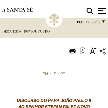
A
SANTA SÉ
PORTUGUÊS
DISCURSOS
1997
OUTUBRO
FRANÇAIS
ENGLISH
ITALIANO
PORTUGUÊS
ESPAÑOL
EN
-
IT
-
PT
DEUTSCH
POLSKI
العربيّة
DISCURSO DO PAPA JOÃO PAULO II
AO SENHOR STEFAN FALEZ NOVO
中文