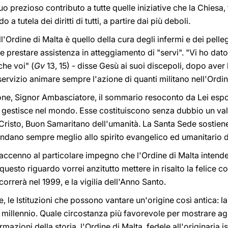
 suo prezioso contributo a tutte quelle iniziative che la Chiesa
a tutela dei diritti di tutti, a partire dai più deboli.
ll'Ordine di Malta è quello della cura degli infermi e dei pelle
e prestare assistenza in atteggiamento di "servi". "Vi ho dato,
che voi" (
Gv
13, 15) - disse Gesù ai suoi discepoli, dopo aver 
ervizio animare sempre l'azione di quanti militano nell'Ordin
e, Signor Ambasciatore, il sommario resoconto da Lei esposto
e gestisce nel mondo. Esse costituiscono senza dubbio un val
Cristo, Buon Samaritano dell'umanità. La Santa Sede sostiene 
ndano sempre meglio allo spirito evangelico ed umanitario d
 accenno al particolare impegno che l'Ordine di Malta intend
uesto riguardo vorrei anzitutto mettere in risalto la felice co
correrà nel 1999, e la vigilia dell'Anno Santo.
 le Istituzioni che possono vantare un'origine così antica: l
 millennio. Quale circostanza più favorevole per mostrare agl
mazioni della storia, l'Ordine di Malta, fedele all'originaria 