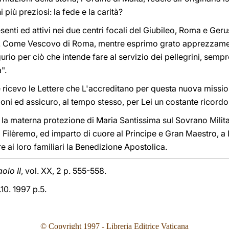
 più preziosi: la fede e la carità?
esenti ed attivi nei due centri focali del Giubileo, Roma e Ge
. Come Vescovo di Roma, mentre esprimo grato apprezzamen
gurio per ciò che intende fare al servizio dei pellegrini, sempr
".
ricevo le Lettere che L'accreditano per questa nuova missio
ioni ed assicuro, al tempo stesso, per Lei un costante ricordo
la materna protezione di Maria Santissima sul Sovrano Milita
i Filèremo, ed imparto di cuore al Principe e Gran Maestro, a Le
ai loro familiari la Benedizione Apostolica.
olo II
, vol. XX, 2 p. 555-558.
10. 1997 p.5.
© Copyright 1997 - Libreria Editrice Vaticana