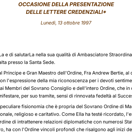
OCCASIONE DELLA PRESENTAZIONE
DELLE LETTERE CREDENZIALI*
Lunedì, 13 ottobre 1997
La e di salutarLa nella sua qualità di Ambasciatore Straordina
alta presso la Santa Sede.
al Principe e Gran Maestro dell'Ordine, Fra Andrew Bertie, al 
on l'espressione della mia riconoscenza per i devoti sentimenti
 ai Membri del Sovrano Consiglio e dell'intero Ordine, che in 
festare, per suo tramite, sensi di rinnovata fedeltà al Succes
peculiare fisionomia che è propria del Sovrano Ordine di Malta
onale, religioso e caritativo. Come Ella ha testé ricordato, l'e
dine di intrattenere relazioni diplomatiche con numerosi Stati
ro, ha con l'Ordine vincoli profondi che risalgono agli inizi 