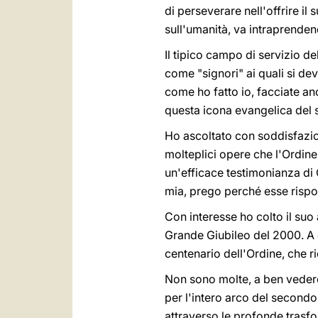
di perseverare nell'offrire il
sull'umanità, va intraprendendo 
Il tipico campo di servizio de
come "signori" ai quali si dev
come ho fatto io, facciate an
questa icona evangelica del s
Ho ascoltato con soddisfazion
molteplici opere che l'Ordin
un'efficace testimonianza di 
mia, prego perché esse rispo
Con interesse ho colto il suo
Grande Giubileo del 2000. A q
centenario dell'Ordine, che ri
Non sono molte, a ben vedere,
per l'intero arco del secondo
attraverso le profonde trasfor