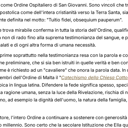
ome Ordine Ospitaliero di San Giovanni. Sono vincoli che t
postolica come dell'intera cristianità verso la Terra Santa, sia 
nte definita nel motto: "Tuitio fidei, obsequium pauperum".
 trova mirabile conferma in tutta la storia dell'Ordine, qualifi
a non di rado fino alla suprema testimonianza del sangue, e per
malati e di ogni altra forma di umana necessità.
prime soprattutto nella testimonianza resa con la parola e con l
preliminare, che si sia ben istruiti in quelle verità e ben co
 è richiesto ad un "cavaliere" che onora la parola data. In 
embri dell'Ordine di Malta il "
Catechismo della Chiesa Catto
ica in lingua latina. Difendere la fede significa spesso, spec
la ragione umana, senza la luce della Rivelazione, rischia di n
sono, ad esempio la dignità dell'uomo, la natura della famiglia,
re, l'intero Ordine a continuare a sostenere con generosità q
rzo millennio. Sono certo che la secolare Istituzione che Ella