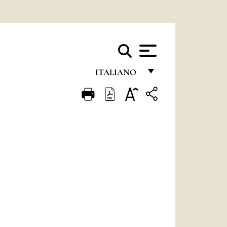
ITALIANO
FRANÇAIS
ENGLISH
ITALIANO
PORTUGUÊS
ESPAÑOL
DEUTSCH
POLSKI