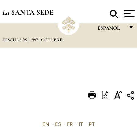
La
SANTA SEDE
ESPAÑOL
DISCURSOS
1997
OCTUBRE
FRANÇAIS
ENGLISH
ITALIANO
PORTUGUÊS
ESPAÑOL
DEUTSCH
POLSKI
العربيّة
EN
-
ES
-
FR
-
IT
-
PT
中文