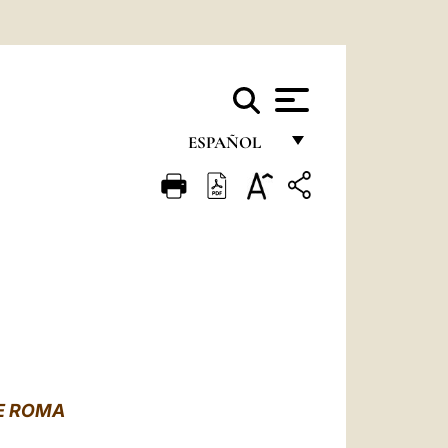
ESPAÑOL
FRANÇAIS
ENGLISH
ITALIANO
PORTUGUÊS
ESPAÑOL
DEUTSCH
DE ROMA
POLSKI