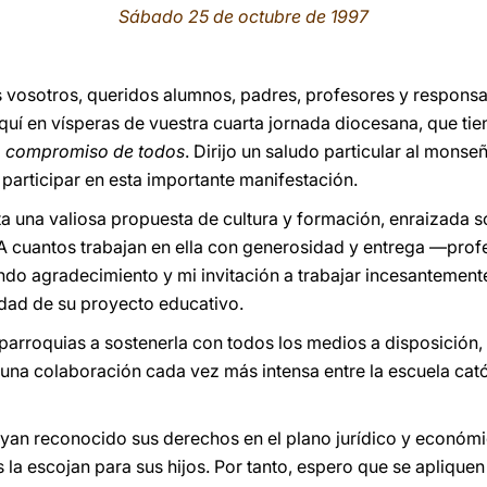
Sábado 25 de octubre de 1997
 vosotros, queridos alumnos, padres, profesores y responsab
quí en vísperas de vuestra cuarta jornada diocesana, que t
s, compromiso de todos
. Dirijo un saludo particular al monse
participar en esta importante manifestación.
a una valiosa propuesta de cultura y formación, enraizada só
 cuantos trabajan en ella con generosidad y entrega —profe
do agradecimiento y mi invitación a trabajar incesantemente
alidad de su proyecto educativo.
s parroquias a sostenerla con todos los medios a disposición,
una colaboración cada vez más intensa entre la escuela cat
yan reconocido sus derechos en el plano jurídico y económic
 la escojan para sus hijos. Por tanto, espero que se aplique