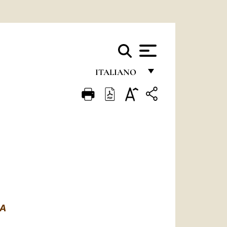
ITALIANO
FRANÇAIS
ENGLISH
ITALIANO
PORTUGUÊS
ESPAÑOL
DEUTSCH
MA
POLSKI