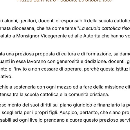
cari alunni, genitori, docenti e responsabili della scuola cattol
iornata diocesana, che ha come tema "
La scuola cattolica riso
 saluto a Monsignor Vicegerente ed alle Autorità che hanno v
ta una preziosa proposta di cultura e di formazione, saldame
anti in essa lavorano con generosità e dedizione: docenti, geni
to e l'invito a non cessare di operare, perché questa istituzion
ativo.
cchie a sostenerla con ogni mezzo ed a fare della missione ci
ensa tra la scuola cattolica e la comunità cristiana.
scimento dei suoi diritti sul piano giuridico e finanziario la
sceglierla per i propri figli. Auspico, pertanto, che siano pro
abili ad ogni livello prendano a cuore questo prezioso serviz