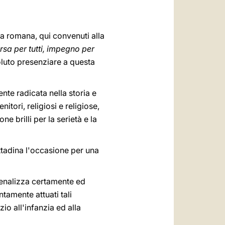
العربيّة
中文
ica romana, qui convenuti alla
LATINE
rsa per tutti, impegno per
oluto presenziare a questa
nte radicata nella storia e
tori, religiosi e religiose,
e brilli per la serietà e la
ttadina l'occasione per una
 penalizza certamente ed
ntamente attuati tali
io all'infanzia ed alla