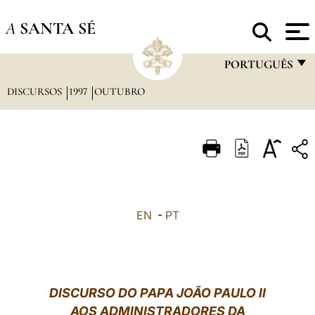
A
SANTA SÉ
PORTUGUÊS
DISCURSOS
1997
OUTUBRO
FRANÇAIS
ENGLISH
ITALIANO
PORTUGUÊS
ESPAÑOL
EN
-
PT
DEUTSCH
POLSKI
العربيّة
DISCURSO DO PAPA JOÃO PAULO II
AOS ADMINISTRADORES DA
中文