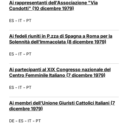
Ai rappresentanti dell'Associazione "Via
Condotti" (10 dicembre 1979)
-
-
ES
IT
PT
Ai fedeli riuniti in P.zza di Spagna a Roma per la
Solennità dell'Immacolata (8 dicembre 1979)
-
-
ES
IT
PT
Ai partecipanti al XIX Congresso nazionale del
Centro Femminile Italiano (7 dicembre 1979)
-
-
ES
IT
PT
Ai membri dell'Unione Giuristi Cattolici Italiani (7
dicembre 1979)
-
-
-
DE
ES
IT
PT