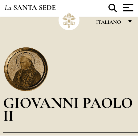
La
SANTA SEDE
ITALIANO
FRANÇAIS
ENGLISH
ITALIANO
PORTUGUÊS
ESPAÑOL
DEUTSCH
GIOVANNI PAOLO
POLSKI
II
العربيّة
中文