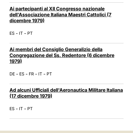
Ai partecipanti al XII Congresso nazionale
dell'Associazione Italiana Maestri Cattolici (7
dicembre 1979)
-
-
ES
IT
PT
Ai membri del Consiglio Generalizio della
Congregazione del Ss. Redentore (6 dicembre
1979)
-
-
-
-
DE
ES
FR
IT
PT
Ad alcuni Ufficiali dell'Aeronautica Militare Italiana
(17 dicembre 1979)
-
-
ES
IT
PT