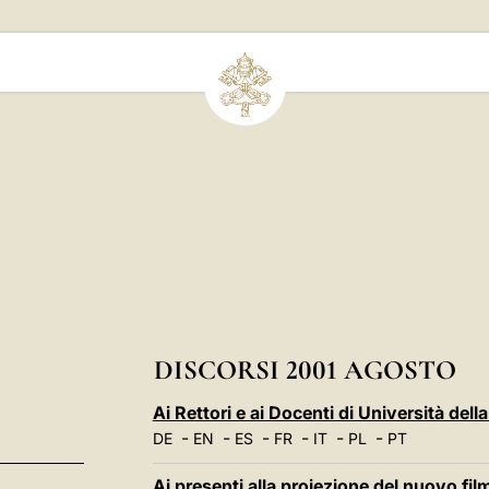
DISCORSI 2001 AGOSTO
Ai Rettori e ai Docenti di Università del
-
-
-
-
-
-
DE
EN
ES
FR
IT
PL
PT
Ai presenti alla proiezione del nuovo fi