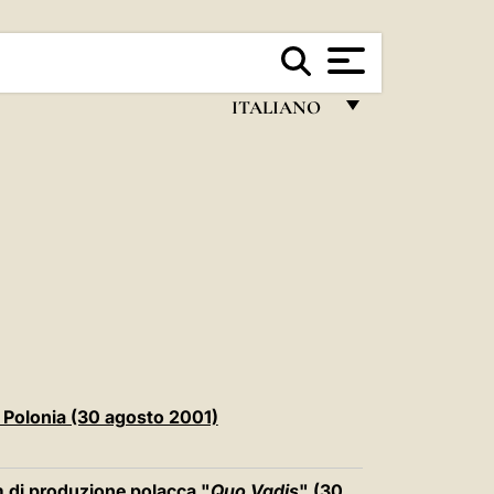
ITALIANO
FRANÇAIS
ENGLISH
ITALIANO
PORTUGUÊS
ESPAÑOL
DEUTSCH
POLSKI
la Polonia (30 agosto 2001)
العربيّة
lm di produzione polacca "
Quo Vadis
" (30