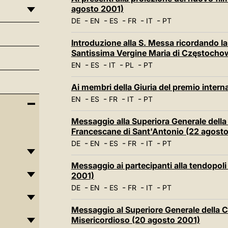
agosto 2001)
-
-
-
-
-
DE
EN
ES
FR
IT
PT
Introduzione alla S. Messa ricordando l
Santissima Vergine Maria di Częstocho
-
-
-
-
EN
ES
IT
PL
PT
Ai membri della Giuria del premio inte
-
-
-
-
EN
ES
FR
IT
PT
Messaggio alla Superiora Generale della
Francescane di Sant'Antonio (22 agost
-
-
-
-
-
DE
EN
ES
FR
IT
PT
Messaggio ai partecipanti alla tendopoli
2001)
-
-
-
-
-
DE
EN
ES
FR
IT
PT
Messaggio al Superiore Generale della C
Misericordioso (20 agosto 2001)