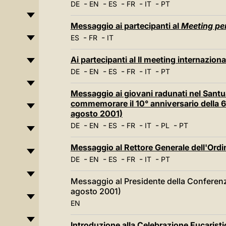
-
-
-
-
-
DE
EN
ES
FR
IT
PT
Messaggio ai partecipanti al
Meeting per 
-
-
ES
FR
IT
Ai partecipanti al II meeting internaziona
-
-
-
-
-
DE
EN
ES
FR
IT
PT
Messaggio ai giovani radunati nel Sant
commemorare il 10° anniversario della 6
agosto 2001)
-
-
-
-
-
-
DE
EN
ES
FR
IT
PL
PT
Messaggio al Rettore Generale dell'Ordi
-
-
-
-
-
DE
EN
ES
FR
IT
PT
Messaggio al Presidente della Conferenza 
agosto 2001)
EN
Introduzione alla Celebrazione Eucaristic