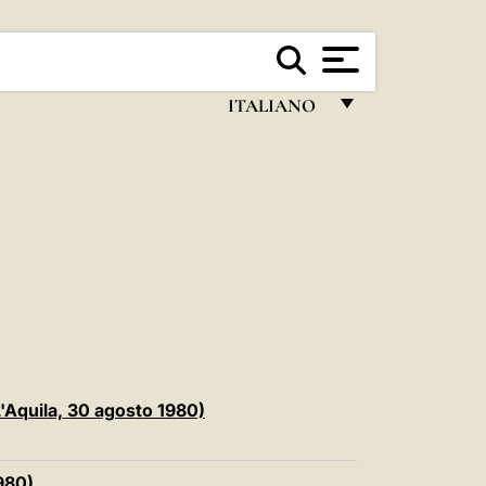
ITALIANO
FRANÇAIS
ENGLISH
ITALIANO
PORTUGUÊS
ESPAÑOL
DEUTSCH
POLSKI
(L'Aquila, 30 agosto 1980)
العربيّة
1980)