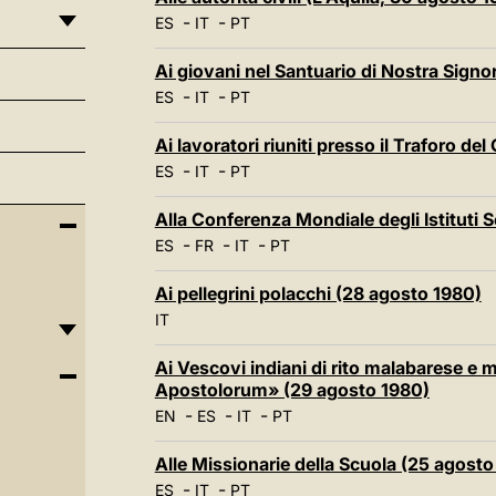
-
-
ES
IT
PT
Ai giovani nel Santuario di Nostra Signo
-
-
ES
IT
PT
Ai lavoratori riuniti presso il Traforo d
-
-
ES
IT
PT
Alla Conferenza Mondiale degli Istituti 
-
-
-
ES
FR
IT
PT
Ai pellegrini polacchi (28 agosto 1980)
IT
Ai Vescovi indiani di rito malabarese e m
Apostolorum» (29 agosto 1980)
-
-
-
EN
ES
IT
PT
Alle Missionarie della Scuola (25 agosto
-
-
ES
IT
PT