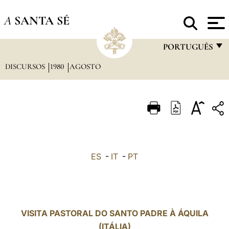
A
SANTA SÉ
PORTUGUÊS
DISCURSOS
1980
AGOSTO
FRANÇAIS
ENGLISH
ITALIANO
PORTUGUÊS
ESPAÑOL
ES
-
IT
-
PT
DEUTSCH
POLSKI
العربيّة
VISITA PASTORAL DO SANTO PADRE À ÁQUILA
(ITÁLIA)
中文