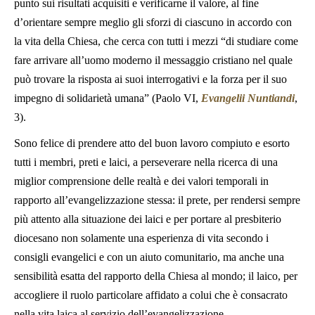
punto sui risultati acquisiti e verificarne il valore, al fine
d’orientare sempre meglio gli sforzi di ciascuno in accordo con
la vita della Chiesa, che cerca con tutti i mezzi “di studiare come
fare arrivare all’uomo moderno il messaggio cristiano nel quale
può trovare la risposta ai suoi interrogativi e la forza per il suo
impegno di solidarietà umana” (Paolo VI,
Evangelii Nuntiandi
,
3).
Sono felice di prendere atto del buon lavoro compiuto e esorto
tutti i membri, preti e laici, a perseverare nella ricerca di una
miglior comprensione delle realtà e dei valori temporali in
rapporto all’evangelizzazione stessa: il prete, per rendersi sempre
più attento alla situazione dei laici e per portare al presbiterio
diocesano non solamente una esperienza di vita secondo i
consigli evangelici e con un aiuto comunitario, ma anche una
sensibilità esatta del rapporto della Chiesa al mondo; il laico, per
accogliere il ruolo particolare affidato a colui che è consacrato
nella vita laica al servizio dell’evangelizzazione.