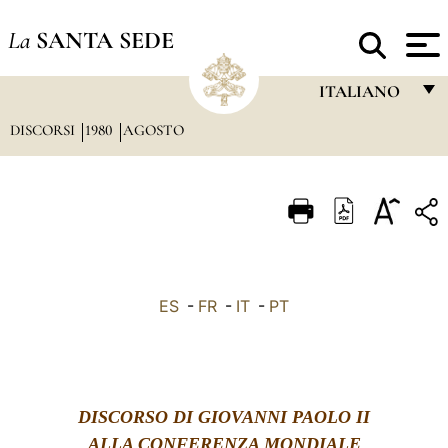
La
SANTA SEDE
ITALIANO
DISCORSI
1980
AGOSTO
FRANÇAIS
ENGLISH
ITALIANO
PORTUGUÊS
ESPAÑOL
ES
-
FR
-
IT
-
PT
DEUTSCH
POLSKI
العربيّة
DISCORSO DI GIOVANNI PAOLO II
中文
ALLA CONFERENZA MONDIALE