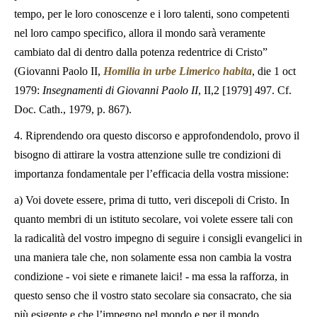
tempo, per le loro conoscenze e i loro talenti, sono competenti
nel loro campo specifico, allora il mondo sarà veramente
cambiato dal di dentro dalla potenza redentrice di Cristo”
(Giovanni Paolo II,
Homilia in urbe Limerico habita
, die 1 oct
1979:
Insegnamenti di Giovanni Paolo II
, II,2 [1979] 497. Cf.
Doc. Cath., 1979, p. 867).
4. Riprendendo ora questo discorso e approfondendolo, provo il
bisogno di attirare la vostra attenzione sulle tre condizioni di
importanza fondamentale per l’efficacia della vostra missione:
a) Voi dovete essere, prima di tutto, veri discepoli di Cristo. In
quanto membri di un istituto secolare, voi volete essere tali con
la radicalità del vostro impegno di seguire i consigli evangelici in
una maniera tale che, non solamente essa non cambia la vostra
condizione - voi siete e rimanete laici! - ma essa la rafforza, in
questo senso che il vostro stato secolare sia consacrato, che sia
più esigente e che l’impegno nel mondo e per il mondo,